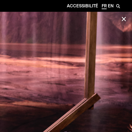
ACCESSIBILITÉ
FR
EN
🔎
✕