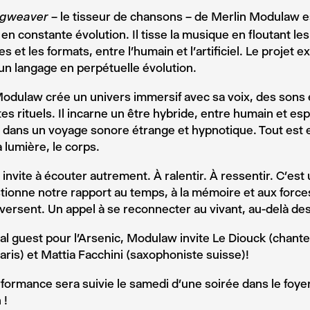
– le tisseur de chansons – de Merlin Modulaw e
ngweaver
t en constante évolution. Il tisse la musique en floutant le
es et les formats, entre l’humain et l’artificiel. Le projet 
n langage en perpétuelle évolution.
odulaw crée un univers immersif avec sa voix, des sons 
es rituels. Il incarne un être hybride, entre humain et esp
e dans un voyage sonore étrange et hypnotique. Tout est
a lumière, le corps.
invite à écouter autrement. À ralentir. À ressentir. C’es
tionne notre rapport au temps, à la mémoire et aux forces
versent. Un appel à se reconnecter au vivant, au-delà de
al guest pour l’Arsenic, Modulaw invite Le Diouck (chant
aris) et Mattia Facchini (saxophoniste suisse)!
formance sera suivie le samedi d’une soirée dans le foye
 !