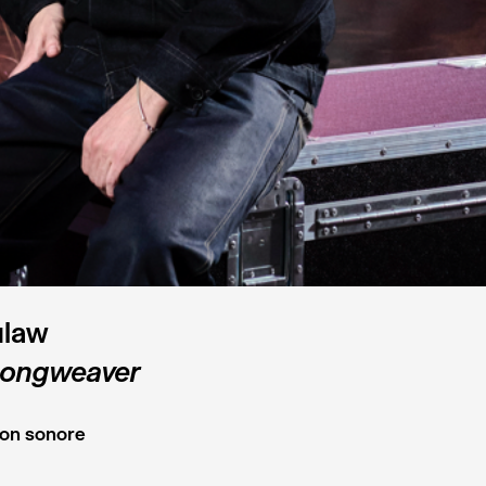
law
Songweaver
tion sonore