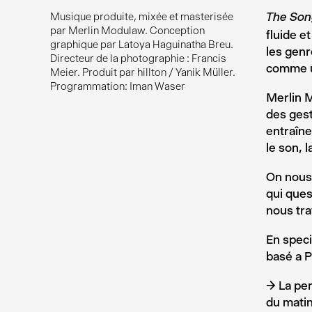
Musique produite, mixée et masterisée
The So
par Merlin Modulaw. Conception
fluide e
graphique par Latoya Haguinatha Breu.
les genr
Directeur de la photographie : Francis
comme u
Meier. Produit par hillton / Yanik Müller.
Programmation: Iman Waser
Merlin M
des gest
entraîn
le son, l
On nous 
qui ques
nous tra
En speci
basé a P
→ La per
du matin