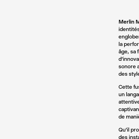
Merlin 
identité
engloben
la perfo
âge, sa 
d’innova
sonore a
des styl
Cette fu
un langa
attentiv
captivan
de maniè
Qu’il p
des inst