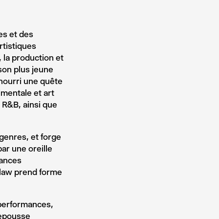
es et des
rtistiques
 la production et
son plus jeune
 nourri une quête
imentale et art
 R&B, ainsi que
 genres, et forge
par une oreille
mances
dulaw prend forme
 performances,
repousse