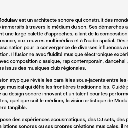
Modulaw
est un architecte sonore qui construit des mond
s immersifs à travers le médium du son. Ses démarches a
t une large palette d’approches, allant de la composition,
rmance, aux œuvres multimédias et à l’audio spatial. Dès 
fascination pour la convergence de diverses influences a
tion. Il fusionne avec fluidité musique électronique expér
vec composition classique, rap contemporain, dancehall,
es issus des musiques club régionales.
sion atypique révèle les parallèles sous-jacents entre les
ge musical qui défie les frontières traditionnelles. Guidé 
e au design sonore innovant et un talent pour les perfor
tes, quel que soit le médium, la vision artistique de Mo
re tangible.
ropose des expériences acousmatiques, des DJ sets, des
allations sonores ou ses propres créations musicales, il 