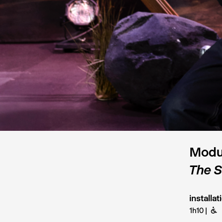
Modu
The 
installa
1h10
B