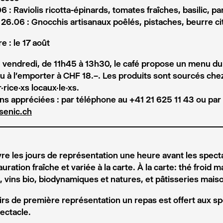
6 :
Raviolis ricotta-épinards, tomates fraîches, basilic, 
26.06 :
Gnocchis artisanaux poêlés, pistaches, beurre ci
 : le 17 août
u vendredi, de 11h45 à 13h30, le café propose un menu du
ou à l’emporter à CHF 18.–. Les produits sont sourcés che
rice·xs locaux·le·xs.
ns appréciées : par téléphone au +41 21 625 11 43 ou par 
senic.ch
vre les jours de représentation une heure avant les spec
auration fraîche et variée à la carte. À la carte: thé froid 
, vins bio, biodynamiques et natures, et pâtisseries mais
oirs de première représentation un repas est offert aux s
ectacle.