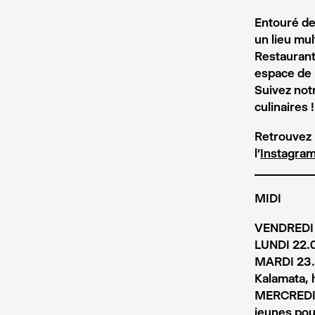
Entouré de 
un lieu mul
Restaurant 
espace de l
Suivez not
culinaires !
Retrouvez 
l’
Instagram
MIDI
VENDREDI 
LUNDI 22.0
MARDI 23.
Kalamata, h
MERCREDI 
jeunes po