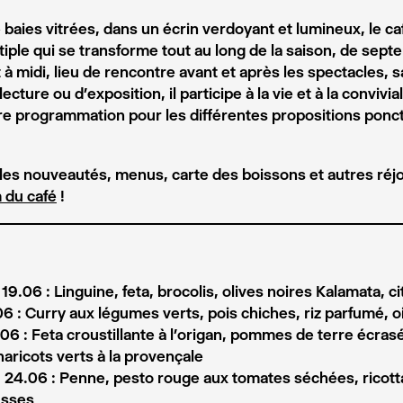
baies vitrées, dans un écrin verdoyant et lumineux, le caf
tiple qui se transforme tout au long de la saison, de septe
à midi, lieu de rencontre avant et après les spectacles, s
ecture ou d’exposition, il participe à la vie et à la convivia
re programmation pour les différentes propositions ponct
les nouveautés, menus, carte des boissons et autres réj
 du café
!
19.06 :
Linguine, feta, brocolis, olives noires Kalamata, ci
6 :
Curry aux légumes verts, pois chiches, riz parfumé, oi
06 :
Feta croustillante à l’origan, pommes de terre écrasé
aricots verts à la provençale
24.06 :
Penne, pesto rouge aux tomates séchées, ricott
usses