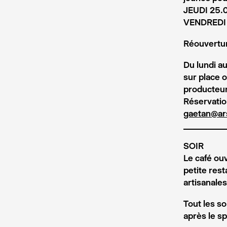
JEUDI 25.0
VENDREDI 
Réouverture
Du lundi a
sur place 
producteur·
Réservatio
gaetan@ar
SOIR
Le café ou
petite rest
artisanales
Tout les s
après le sp