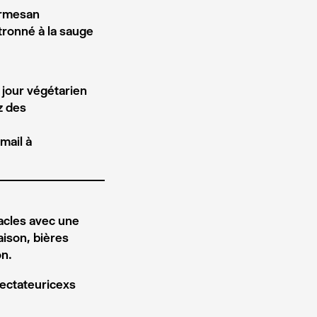
parmesan
tronné à la sauge
 jour végétarien
z des
mail à
tacles avec une
maison, bières
on.
pectateuricexs