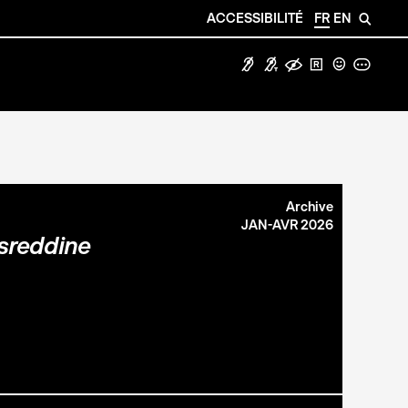
ACCESSIBILITÉ
FR
EN
🔎
F
G
E
H
C
A
Archive
JAN-AVR 2026
sreddine