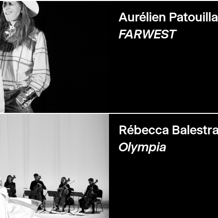
Aurélien Patouill
FARWEST
Rébecca Balestr
Olympia