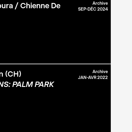
Archive
bura / Chienne De
SEP-DÉC 2024
Archive
n (CH)
JAN-AVR 2022
NS: PALM PARK