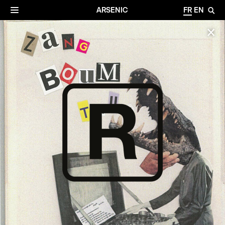
✕
Archives
☰
ARSENIC
FR
EN
🔎
✕