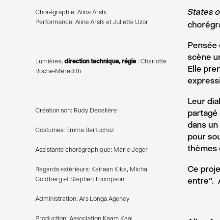
Chorégraphie: Alina Arshi
States 
Performance: Alina Arshi et Juliette Uzor
chorégra
Pensée c
scène un
Lumières,
direction technique, régie
: Charlotte
Elle pre
Roche-Meredith
express
Leur dia
Création son: Rudy Decelière
partagé 
dans un 
Costumes: Emma Bertuchoz
pour sou
thèmes d
Assistante chorégraphique: Marie Jeger
Ce proje
Regards extérieurs: Kairaan Kika, Micha
Goldberg et Stephen Thompson
entre”.
Administration: Ars Longa Agency
Production: Association Kaam Kaaj