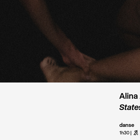
Alina
State
danse
1h30
G