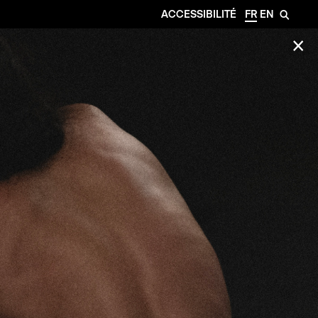
ACCESSIBILITÉ
FR
EN
🔎
✕