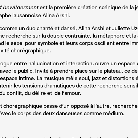
est la première création scénique de la 
of bewilderment
phe lausannoise Alina Arshi.
omme un duo chanté et dansé, Alina Arshi et Juliette Uz
e recherche sur la double contrainte, la métaphore et la 
nd le sexe pour symbole et leurs corps
oscillent entre im
ivité chorégraphique.
logue entre hallucination et interaction, ouvre un espace 
avec le public. Invité à prendre place sur le plateau, ce d
espace intime. La musique mêle soul, jazz et distortions 
tenir les tensions dramatiques de cette recherche
sensi
u conflit, du délire et de l’amour.
t chorégraphique passe d’un opposé à l’autre, recherch
 Avec le corps des deux danseuses comme médium.