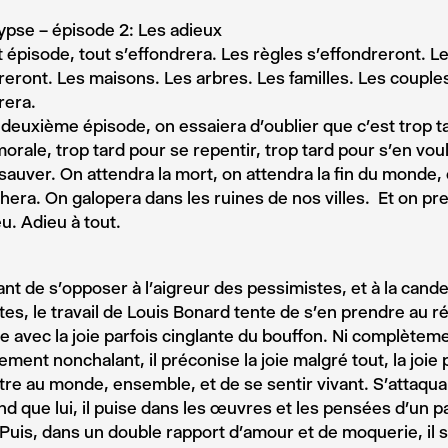
ypse – épisode 2: Les adieux
 épisode, tout s’effondrera. Les règles s’effondreront. Le
reront. Les maisons. Les arbres. Les familles. Les coupl
drera.
deuxième épisode, on essaiera d’oublier que c’est trop ta
morale, trop tard pour se repentir, trop tard pour s’en voul
sauver. On attendra la mort, on attendra la fin du monde, 
era. On galopera dans les ruines de nos villes. Et on pr
eu. Adieu à tout.
ant de s’opposer à l’aigreur des pessimistes, et à la cand
stes, le travail de Louis Bonard tente de s’en prendre au ré
e avec la joie parfois cinglante du bouffon. Ni complètem
ment nonchalant, il préconise la joie malgré tout, la joie
être au monde, ensemble, et de se sentir vivant. S’attaqua
nd que lui, il puise dans les œuvres et les pensées d’un p
Puis, dans un double rapport d’amour et de moquerie, il s