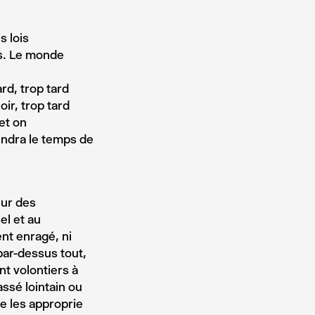
s lois
es. Le monde
rd, trop tard
oir, trop tard
et on
endra le temps de
eur des
el et au
ent enragé, ni
 par-dessus tout,
nt volontiers à
assé lointain ou
e les approprie