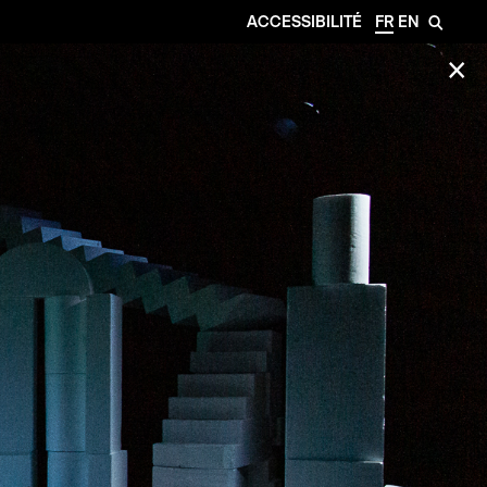
ACCESSIBILITÉ
FR
EN
🔎
✕