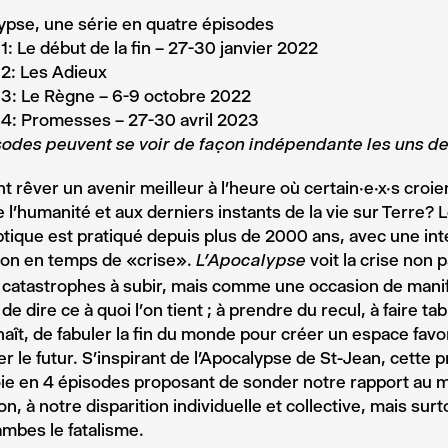
ypse, une série en quatre épisodes
1: Le début de la fin – 27-30 janvier 2022
2: Les Adieux
 3: Le Règne – 6-9 octobre 2022
 4: Promesses – 27-30 avril 2023
sodes peuvent se voir de façon indépendante les uns de
rêver un avenir meilleur à l’heure où certain·e·x·s croie
e l’humanité et aux derniers instants de la vie sur Terre? L
tique est pratiqué depuis plus de 2000 ans, avec une inte
ion en temps de «crise».
voit la crise non
L’Apocalypse
 catastrophes à subir, mais comme une occasion de mani
 de dire ce à quoi l’on tient ; à prendre du recul, à faire t
naît, de fabuler la fin du monde pour créer un espace favo
r le futur. S’inspirant de l’Apocalypse de St-Jean, cette 
ie en 4 épisodes proposant de sonder notre rapport au 
on, à notre disparition individuelle et collective, mais surt
ambes le fatalisme.