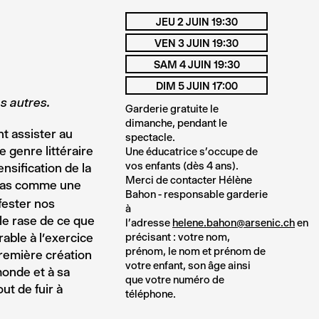
JEU 2 JUIN 19:30
VEN 3 JUIN 19:30
SAM 4 JUIN 19:30
DIM 5 JUIN 17:00
s autres.
Garderie gratuite le
dimanche, pendant le
nt assister au
spectacle.
e genre littéraire
Une éducatrice s’occupe de
vos enfants (dès 4 ans).
nsification de la
Merci de contacter Hélène
 pas comme une
Bahon - responsable garderie
fester nos
à
able rase de ce que
l’adresse
helene.bahon@arsenic.ch
en
rable à l’exercice
précisant : votre nom,
prénom, le nom et prénom de
première création
votre enfant, son âge ainsi
monde et à sa
que votre numéro de
out de fuir à
téléphone.