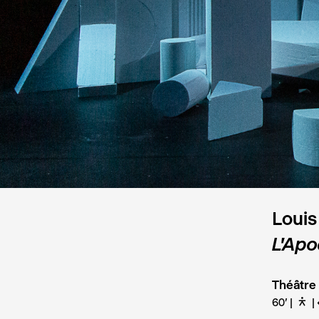
Louis
L'Apo
Théâtre
60'
D