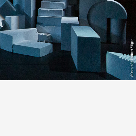
©Dorothée Thébert Filliger