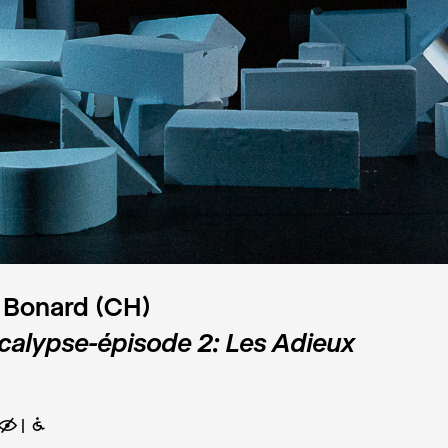
 Bonard (CH)
calypse-épisode 2: Les Adieux
E
B