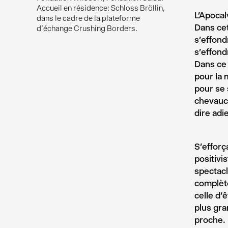
Accueil en résidence: Schloss Bröllin,
L’Apocal
dans le cadre de la plateforme
Dans cet
d’échange Crushing Borders.
s’effond
s’effon
Dans ce 
pour la 
pour se 
chevauch
dire adi
S’efforç
positivi
spectacl
complète
celle d’
plus gra
proche. 