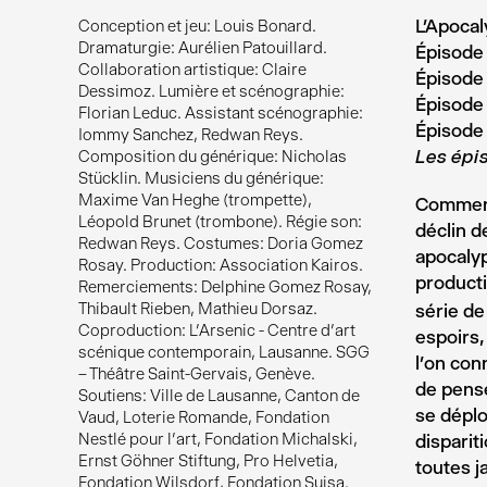
L’Apocal
Conception et jeu: Louis Bonard.
Dramaturgie: Aurélien Patouillard.
Épisode 
Collaboration artistique: Claire
Épisode 
Dessimoz. Lumière et scénographie:
Épisode
Florian Leduc. Assistant scénographie:
Épisode
Iommy Sanchez, Redwan Reys.
Composition du générique: Nicholas
Les épi
Stücklin. Musiciens du générique:
Maxime Van Heghe (trompette),
Comment 
Léopold Brunet (trombone). Régie son:
déclin d
Redwan Reys. Costumes: Doria Gomez
apocalyp
Rosay. Production: Association Kairos.
product
Remerciements: Delphine Gomez Rosay,
Thibault Rieben, Mathieu Dorsaz.
série de
Coproduction: L’Arsenic - Centre d’art
espoirs,
scénique contemporain, Lausanne. SGG
l’on con
– Théâtre Saint-Gervais, Genève.
de pense
Soutiens: Ville de Lausanne, Canton de
se déplo
Vaud, Loterie Romande, Fondation
Nestlé pour l’art, Fondation Michalski,
dispariti
Ernst Göhner Stiftung, Pro Helvetia,
toutes j
Fondation Wilsdorf, Fondation Suisa.