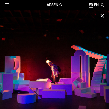
✕
Archives
☰
ARSENIC
FR
EN
🔎
✕