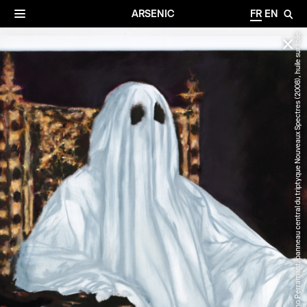
✕
Archives
☰
ARSENIC
FR
EN
🔎
© Bruno Perramant, panneau central du triptyque Nouveaux Spectres (2008), huile sur toile
✕