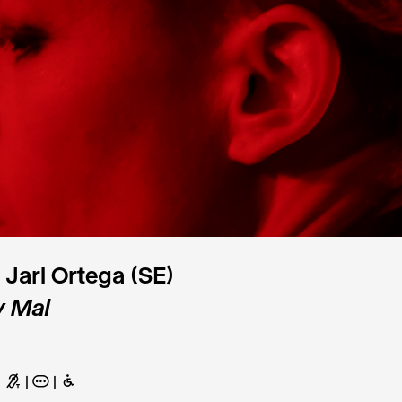
a Jarl Ortega (SE)
y Mal
G
A
B