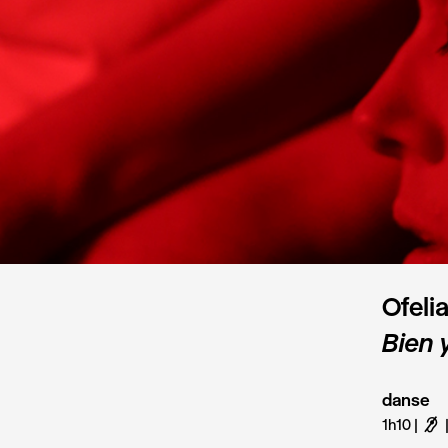
Ofeli
Bien 
danse
1h10
F