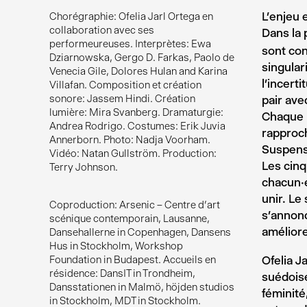
L’enjeu 
Chorégraphie: Ofelia Jarl Ortega en
collaboration avec ses
Dans la
performeureuses. Interprètes: Ewa
sont con
Dziarnowska, Gergo D. Farkas, Paolo de
singular
Venecia Gile, Dolores Hulan and Karina
l’incert
Villafan. Composition et création
sonore: Jassem Hindi. Création
pair avec
lumière: Mira Svanberg. Dramaturgie:
Chaque p
Andrea Rodrigo. Costumes: Erik Juvia
rapproch
Annerborn. Photo: Nadja Voorham.
Suspens
Vidéo: Natan Gullström. Production:
Les cinq
Terry Johnson.
chacun·e
unir. Le
Coproduction: Arsenic – Centre d’art
s’annonc
scénique contemporain, Lausanne,
améliore
Dansehallerne in Copenhagen, Dansens
Hus in Stockholm, Workshop
Ofelia J
Foundation in Budapest. Accueils en
résidence: DansIT in Trondheim,
suédoise
Dansstationen in Malmö, höjden studios
féminité
in Stockholm, MDT in Stockholm.