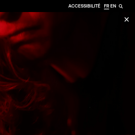
ACCESSIBILITÉ
FR
EN
🔎
✕