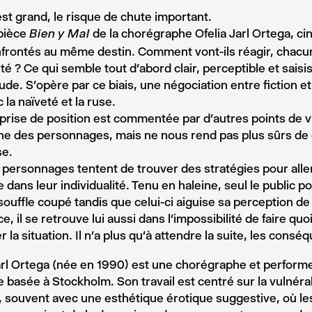
est grand, le risque de chute important.
 pièce
de la chorégraphe Ofelia Jarl Ortega, c
Bien y Mal
frontés au même destin. Comment vont-ils réagir, chacun
ité ? Ce qui semble tout d’abord clair, perceptible et saisi
itude. S’opère par ce biais, une négociation entre fiction et 
 la naïveté et la ruse.
rise de position est commentée par d’autres points de v
e des personnages, mais ne nous rend pas plus sûrs de 
e.
 personnages tentent de trouver des stratégies pour aller
 dans leur individualité. Tenu en haleine, seul le public pou
 souffle coupé tandis que celui-ci aiguise sa perception de
e, il se retrouve lui aussi dans l’impossibilité de faire quo
r la situation. Il n’a plus qu’à attendre la suite, les cons
arl Ortega (née en 1990) est une chorégraphe et performe
 basée à Stockholm. Son travail est centré sur la vulnérabi
, souvent avec une esthétique érotique suggestive, où le