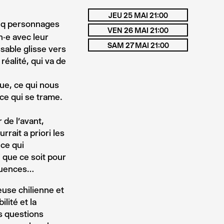
JEU 25 MAI 21:00
inq personnages
VEN 26 MAI 21:00
·e avec leur
SAM 27 MAI 21:00
ssable glisse vers
réalité, qui va de
ue, ce qui nous
ce qui se trame.
 de l’avant,
rrait a priori les
 ce qui
i que ce soit pour
équences…
use chilienne et
lité et la
s questions