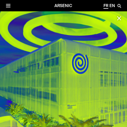
✕
Archives
☰
ARSENIC
FR
EN
🔎
✕