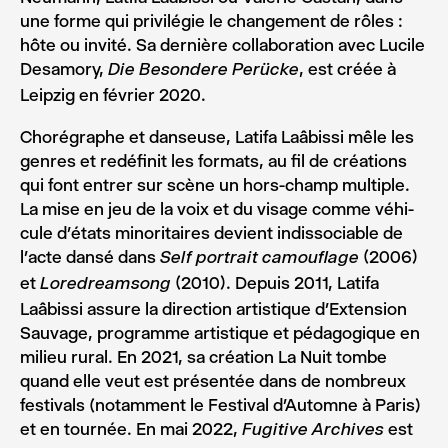
une forme qui pri­vi­lé­gie le chan­ge­ment de rôles :
hôte ou invité. Sa der­nière col­la­bo­ra­tion avec Lucile
Desa­mo­ry,
, est créée à
Die Beson­dere Perücke
Leip­zig en février 2020.
Cho­ré­graphe et dan­seuse, Lati­fa Laâbissi mêle les
genres et redé­fi­nit les for­mats, au fil de créa­tions
qui font entrer sur scène un hors-champ mul­tiple.
La mise en jeu de la voix et du visage comme véhi­
cule d’états mino­ri­taires devient indis­so­ciable de
l’acte dansé dans
(2006)
Self por­trait camou­flage
et
(2010). Depuis 2011, Lati­fa
Lore­dream­song
Laâbissi assure la direc­tion artis­tique d’Extension
Sau­vage, pro­gramme artis­tique et péda­go­gique en
milieu rural. En 2021, sa créa­tion La Nuit tombe
quand elle veut est pré­sen­tée dans de nom­breux
fes­ti­vals (notam­ment le Fes­ti­val d’Automne à Paris)
et en tour­née. En mai 2022,
est
Fugi­tive Archives