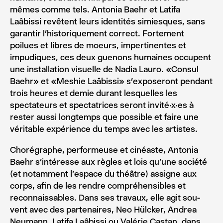
mêmes comme tels. Antonia Baehr et Latifa
Laâbissi revêtent leurs identités simiesques, sans
garantir l’historiquement correct. Fortement
poilues et libres de moeurs, impertinentes et
impudiques, ces deux guenons humaines occupent
une installation visuelle de Nadia Lauro. «Consul
Baehr» et «Meshie Laâbissi» s’exposeront pendant
trois heures et demie durant lesquelles les
spectateurs et spectatrices seront invité·x·es à
rester aussi longtemps que possible et faire une
véritable expérience du temps avec les artistes.
Cho­ré­graphe, per­for­meuse et cinéaste, Anto­nia
Baehr s’intéresse aux règles et lois qu’une socié­té́
(et notam­ment l’espace du théâtre) assigne aux
corps, afin de les rendre com­pré­hen­sibles et
recon­nais­sables. Dans ses tra­vaux, elle agit sou­
vent avec des par­te­naires, Neo Hülcker, Andrea
Neu­mann, Lati­fa Laâbissi ou Valérie Cas­tan, dans