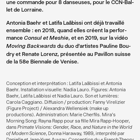
une com­mande pour 8 dan­seuses, pour le CCN-Bal­
let de Lorraine.
Anto­nia Baehr et Lati­fa Laâbissi ont déjà tra­vaillé
ensemble : en 2018, quand elles créent la per­for­
mance
, et en 2019, sur la vidéo
Consul et Meshie
du duo d’artistes Pau­line Bou­
Moving Back­wards
dry et Renate Lorenz, pré­sen­tée au Pavillon suisse
de la 58e Bien­nale de Venise.
Conception et interprétation : Latifa Laâbissi et Antonia
Baehr. Installation visuelle: Nadia Lauro. Figures: Antonia
Baehr, Latifa Laâbissi et Nadia Lauro. Son et lumières:
Carola Caggiano. Diffusion / production: Fanny Virelizier
(Figure Project) / Alexandra Wellensiek (make up
productions). Administration: Marie Cherfils. Mira’s
Morning Song: Rayna Rapp pour sa fille Mira Rapp-Hooper,
dans
Primate Visions: Gender, Race, and Nature in the World
of Modern Science
, Donna Haraway, 1989, interprété par
Danielle et Jean-Yves Auvray. Conception du « French Theory