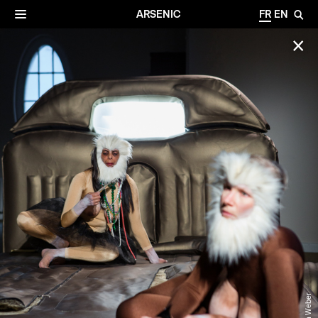
✕
Archives
☰
ARSENIC
FR
EN
🔎
✕
© Anja Weber