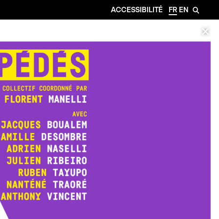
ACCESSIBILITÉ
FR
EN
🔎
✕