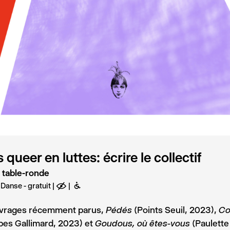
queer en luttes: écrire le collectif
- table-ronde
 Danse - gratuit
E
B
uvrages récemment parus,
(Points Seuil, 2023),
Pédés
Co
bes Gallimard, 2023) et
(Paulette 
Goudous, où êtes-vous