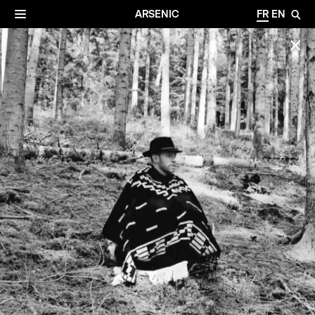
✕
Archives
☰
ARSENIC
FR
EN
🔎
✕
©Raphael Defour