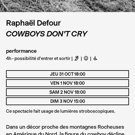
©DR
@DR
Raphaël Defour
COWBOYS DON'T CRY
performance
4h - possibilité d'entrer et sortir
F
C
B
JEU 31 OCT 18:00
VEN 1 NOV 18:00
SAM 2 NOV 18:00
DIM 3 NOV 15:00
Ce spectacle fait usage de lumières stroboscopiques.
Dans un décor proche des montagnes Rocheuses
en Amérique du Nord, la figure du cowboy décline