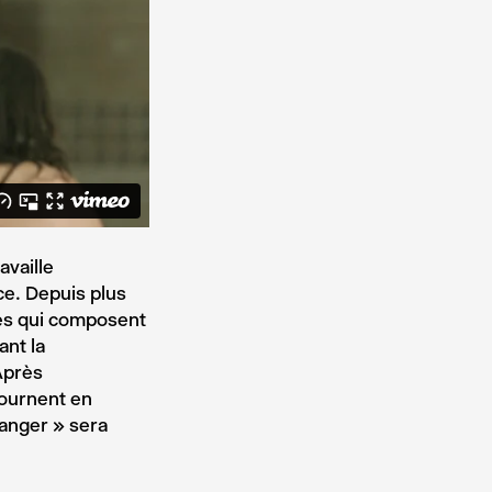
availle
ce. Depuis plus
ues qui composent
ant la
Après
tournent en
ranger » sera