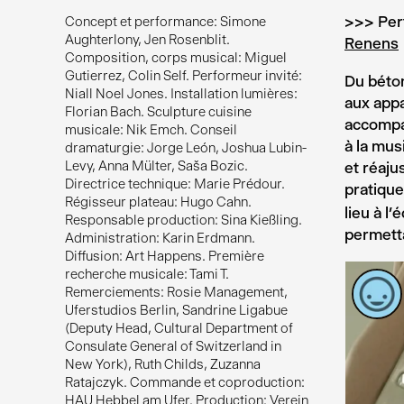
>>> Per
Concept et performance: Simone
Aughterlony, Jen Rosenblit.
Renens
Composition, corps musical: Miguel
Gutierrez, Colin Self. Performeur invité:
Du béton
Niall Noel Jones. Installation lumières:
aux appa
Florian Bach. Sculpture cuisine
accompag
musicale: Nik Emch. Conseil
à la mus
dramaturgie: Jorge León, Joshua Lubin-
Levy, Anna Mülter, Saša Bozic.
et réaju
Directrice technique: Marie Prédour.
pratiqu
Régisseur plateau: Hugo Cahn.
lieu à l
Responsable production: Sina Kießling.
permetta
Administration: Karin Erdmann.
Diffusion: Art Happens. Première
recherche musicale: Tami T.
Remerciements: Rosie Management,
Uferstudios Berlin, Sandrine Ligabue
(Deputy Head, Cultural Department of
Consulate General of Switzerland in
New York), Ruth Childs, Zuzanna
Ratajczyk. Commande et coproduction:
HAU Hebbel am Ufer. Production: Verein