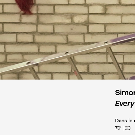
Simon
Every
Dans le
70’
A