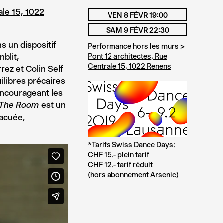
ale 15, 1022
VEN 8 FÉVR 19:00
SAM 9 FÉVR 22:30
s un dispositif
Performance hors les murs >
blit,
Pont 12 architectes, Rue
Centrale 15, 1022 Renens
ez et Colin Self
ilibres précaires
encourageant les
est un
n The Room
vacuée,
*Tarifs Swiss Dance Days:
CHF 15.- plein tarif
CHF 12.- tarif réduit
(hors abonnement Arsenic)