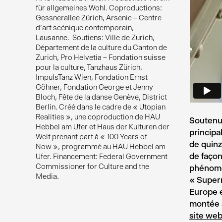
für allgemeines Wohl. Coproductions:
Gessnerallee Zürich, Arsenic – Centre
d'art scénique contemporain,
Lausanne. Soutiens: Ville de Zurich,
Département de la culture du Canton de
Zurich, Pro Helvetia – Fondation suisse
pour la culture, Tanzhaus Zürich,
ImpulsTanz Wien, Fondation Ernst
Göhner, Fondation George et Jenny
Bloch, Fête de la danse Genève, District
Berlin. Créé dans le cadre de « Utopian
Realities », une coproduction de HAU
Soutenue
Hebbel am Ufer et Haus der Kulturen der
principa
Welt prenant part à « 100 Years of
de quinz
Now », programmé au HAU Hebbel am
de façon
Ufer. Financement: Federal Government
Commissioner for Culture and the
phénomé
Media.
« Supern
Europe e
montée à
site web 