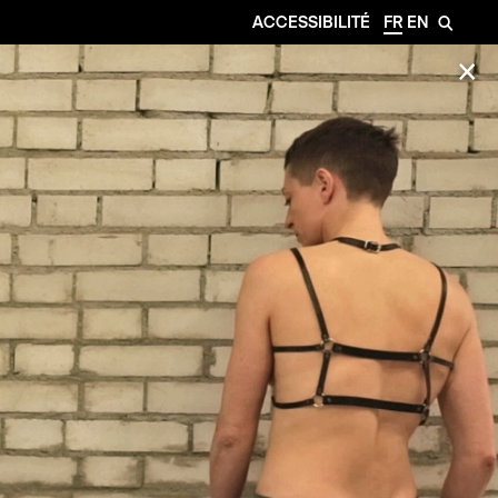
ACCESSIBILITÉ
FR
EN
🔎
✕