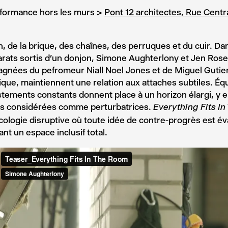
formance hors les murs >
Pont 12 architectes, Rue Centr
, de la brique, des chaînes, des perruques et du cuir. Dan
rats sortis d’un donjon, Simone Aughterlony et Jen Rosen
nées du pefromeur Niall Noel Jones et de Miguel Gutierr
ique, maintiennent une relation aux attaches subtiles. Équ
stements constants donnent place à un horizon élargi, y 
es considérées comme perturbatrices.
Everything Fits I
’écologie disruptive où toute idée de contre-progrès est é
nt un espace inclusif total.