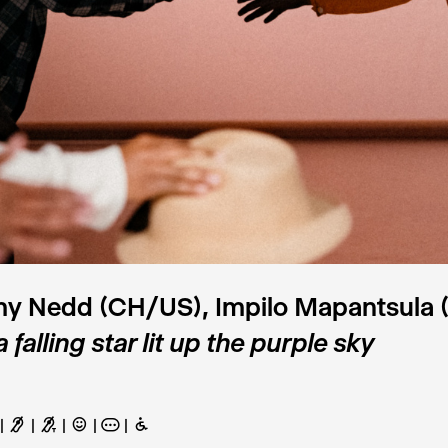
y Nedd (CH/US), Impilo Mapantsula 
 falling star lit up the purple sky
F
G
C
A
B