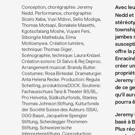
Avec leu
Conception, chorégraphie: Jeremy
Nedd. Performance, chorégraphie:
Nedd et 
Sicelo Xaba, Vusi Mdovi, Sello Modiga,
stéréoty
Thomas Motsapi, Bonakele Masethi,
township
Kgotsofalang Moshe, Vuyani Feni,
jambes r
Sibongile Mathebula, Elma
Motloenywa. Création lumière,
suscepti
technique: Thomas Giger.
offre la
Scénographie, technique: Laura Knüsel.
Enraciné
Création sonore: Di Salvo & Rej Deproc.
créer un
Arrangement musical: Brandy Butler.
propriét
Costumes: Rosa Birkedal. Dramaturgie:
Anta Helena Recke. Production: Regula
Jeremy 
Schelling, produktionsDOCK. Soutiens:
de ce g
Fachausschuss Tanz & Theater BS/BL,
qu’il aur
Pro Helvetia, Südkulturfonds, Stanley
pourra ê
Thomas Johnson Stiftung, Kulturfonds
der Société Suisse des Auteurs (SSA),
Jeremy 
GGG Basel, Jacqueline Spengler
basé à B
Stiftung, Scheidegger-Thommen-
Stiftung, Schweizerische
Plus ré
Interpretenstiftung. Coproduction: