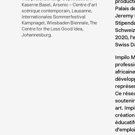
producti
Kaserne Basel, Arsenic – Centre d'art
Palais d
scénique contemporain, Lausanne,
Jeremy N
Internationales Sommerfestival
Stipenda
Kampnagel, Wiesbaden Biennale, The
Centre for the Less Good Idea,
Schweiz
Johannesburg.
2020, l’
Swiss D
Impilo M
professi
africain
développ
représen
Ce résea
soutenir
art. Imp
création
éducatif
d’emploi