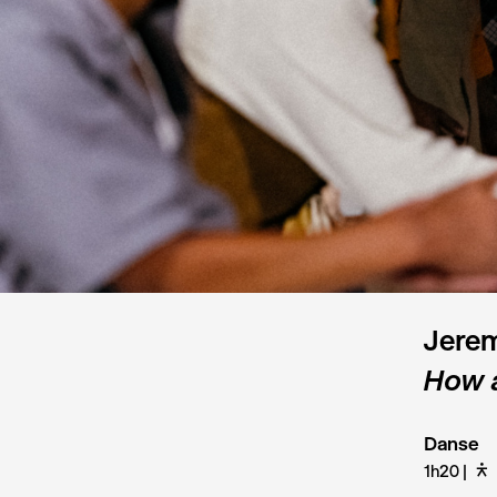
Jerem
How a
Danse
1h20
D