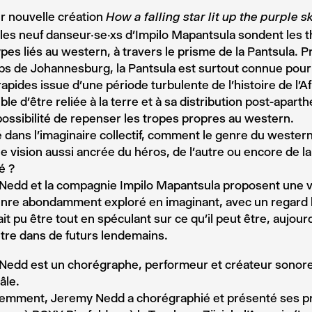
r nouvelle création
How a falling star lit up the purple 
les neuf danseur·se·xs d’Impilo Mapantsula sondent les 
pes liés au western, à travers le prisme de la Pantsula. P
s de Johannesburg, la Pantsula est surtout connue pour
apides issue d’une période turbulente de l’histoire de l’A
ble d’être reliée à la terre et à sa distribution post-aparthe
 possibilité de repenser les tropes propres au western.
 dans l’imaginaire collectif, comment le genre du western
e vision aussi ancrée du héros, de l’autre ou encore de 
é ?
Nedd et la compagnie Impilo Mapantsula proposent une v
enre abondamment exploré en imaginant, avec un regard h
ait pu être tout en spéculant sur ce qu’il peut être, aujourd
tre dans de futurs lendemains.
Nedd est un chorégraphe, performeur et créateur sonore
âle.
cemment, Jeremy Nedd a chorégraphié et présenté ses p