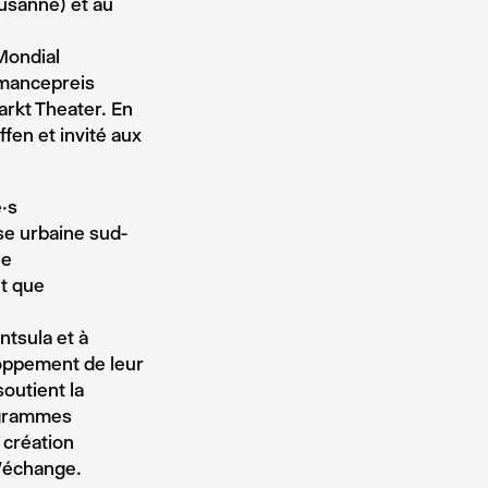
ausanne) et au
Mondial
ormancepreis
rkt Theater. En
fen et invité aux
·s
se urbaine sud-
le
nt que
ntsula et à
loppement de leur
outient la
rogrammes
 création
d’échange.