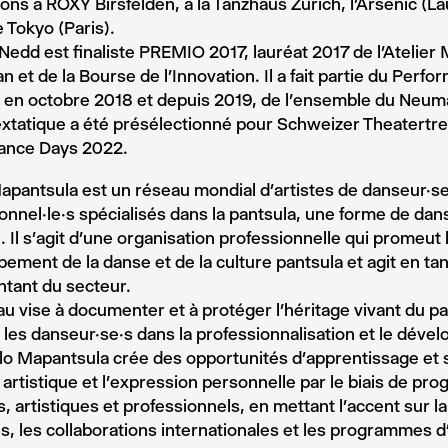
ons à ROXY Birsfelden, à la Tanzhaus Zürich, l’Arsenic (L
e Tokyo (Paris).
edd est finaliste PREMIO 2017, lauréat 2017 de l’Atelier 
n et de la Bourse de l’Innovation. Il a fait partie du Perf
 en octobre 2018 et depuis 2019, de l’ensemble du Neuma
extatique a été présélectionné pour Schweizer Theatertref
ance Days 2022.
apantsula est un réseau mondial d’artistes de danseur·se
onnel·le·s spécialisés dans la pantsula, une forme de dan
e. Il s’agit d’une organisation professionnelle qui promeut 
ement de la danse et de la culture pantsula et agit en ta
tant du secteur.
u vise à documenter et à protéger l’héritage vivant du pa
 les danseur·se·s dans la professionnalisation et le déve
ilo Mapantsula crée des opportunités d’apprentissage et s
 artistique et l’expression personnelle par le biais de p
s, artistiques et professionnels, en mettant l’accent sur la
s, les collaborations internationales et les programmes 