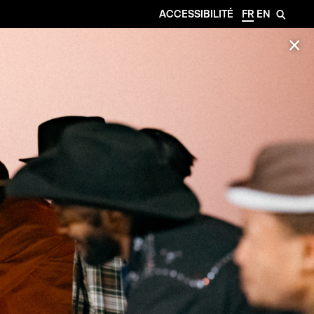
ACCESSIBILITÉ
FR
EN
🔎
✕