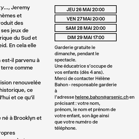
, Jeremy
sky…
JEU 26 MAI 20:00
thèmes et
VEN 27 MAI 20:00
roduit des
SAM 28 MAI 20:00
 ses jeux de
frique du Sud et
DIM 29 MAI 17:00
id. En cela elle
Garderie gratuite le
dimanche, pendant le
 est-il parvenu à
spectacle.
Une éducatrice s’occupe de
la terre comme
vos enfants (dès 4 ans).
Merci de contacter Hélène
ision renouvelée
Bahon - responsable garderie
istorique, ce
à
’hui et ce qu’il
l’adresse
helene.bahon@arsenic.ch
en
précisant : votre nom,
prénom, le nom et prénom de
votre enfant, son âge ainsi
 né à Brooklyn et
que votre numéro de
téléphone.
ropres