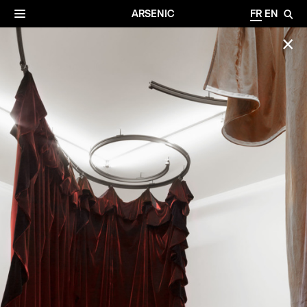
✕
Archives
☰
ARSENIC
FR
EN
🔎
✕