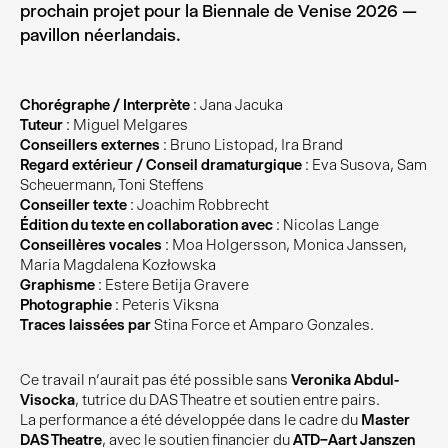
prochain projet pour la Biennale de Venise 2026 —
pavillon néerlandais.
Chorégraphe / Interprète
: Jana Jacuka
Tuteur
: Miguel Melgares
Conseillers externes
: Bruno Listopad, Ira Brand
Regard extérieur / Conseil dramaturgique
: Eva Susova, Sam
Scheuermann, Toni Steffens
Conseiller texte
: Joachim Robbrecht
Édition du texte en collaboration avec
: Nicolas Lange
Conseillères vocales
: Moa Holgersson, Monica Janssen,
Maria Magdalena Kozłowska
Graphisme
: Estere Betija Gravere
Photographie
: Peteris Viksna
Traces laissées par
Stina Force et Amparo Gonzales.
Ce travail n’aurait pas été possible sans
Veronika Abdul-
Visocka
, tutrice du DAS Theatre et soutien entre pairs.
La performance a été développée dans le cadre du
Master
DAS Theatre
, avec le soutien financier du
ATD–Aart Janszen