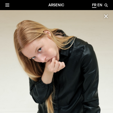
✕
Archives
☰
ARSENIC
FR
EN
🔎
✕