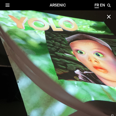
✕
Archives
☰
ARSENIC
FR
EN
🔎
✕