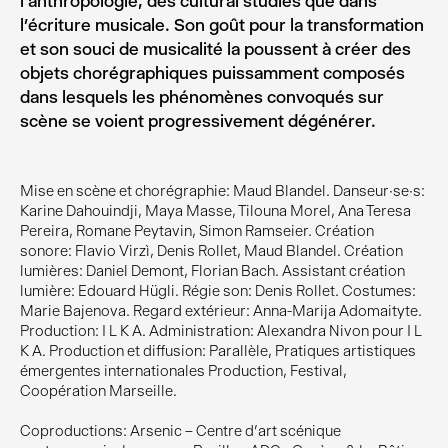
l’anthropologie, des cultural studies que dans
l’écriture musicale. Son goût pour la transformation
et son souci de musicalité la poussent à créer des
objets chorégraphiques puissamment composés
dans lesquels les phénomènes convoqués sur
scène se voient progressivement dégénérer.
Mise en scène et chorégraphie: Maud Blandel. Danseur·se·s:
Karine Dahouindji, Maya Masse, Tilouna Morel, Ana Teresa
Pereira, Romane Peytavin, Simon Ramseier. Création
sonore: Flavio Virzì, Denis Rollet, Maud Blandel. Création
lumières: Daniel Demont, Florian Bach. Assistant création
lumière: Edouard Hügli. Régie son: Denis Rollet. Costumes:
Marie Bajenova. Regard extérieur: Anna-Marija Adomaityte.
Production: I L K A. Administration: Alexandra Nivon pour I L
K A. Production et diffusion: Parallèle, Pratiques artistiques
émergentes internationales Production, Festival,
Coopération Marseille.
Coproductions: Arsenic – Centre d’art scénique