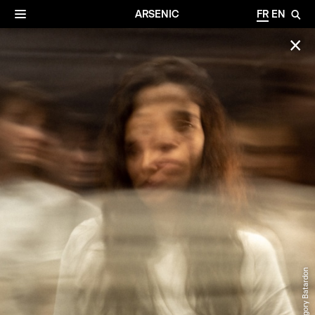
✕
Archives
☰
ARSENIC
FR
EN
🔎
✕
© Gregory Batardon