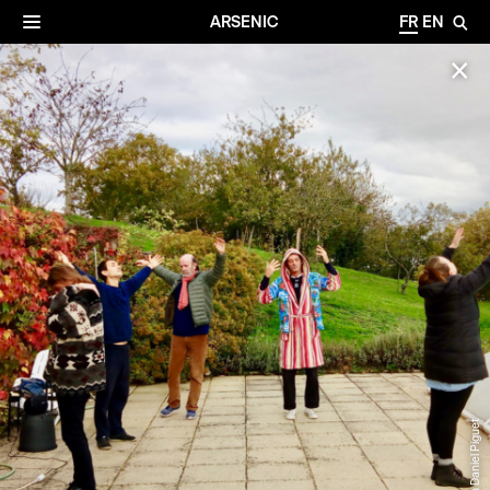
✕
Archives
☰
ARSENIC
FR
EN
🔎
✕
©Jean Daniel Piguet