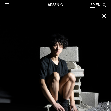
✕
Archives
☰
ARSENIC
FR
EN
🔎
✕
© Jacob Khrist