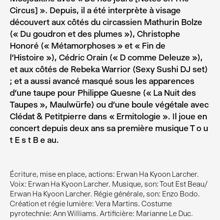
Circus] ». Depuis, il a été interprète à visage
découvert aux côtés du circassien Mathurin Bolze
(« Du goudron et des plumes »), Christophe
Honoré (« Métamorphoses » et « Fin de
l’Histoire »), Cédric Orain (« D comme Deleuze »),
et aux côtés de Rebeka Warrior (Sexy Sushi DJ set)
; et a aussi avancé masqué sous les apparences
d’une taupe pour Philippe Quesne (« La Nuit des
Taupes », Maulwürfe) ou d’une boule végétale avec
Clédat & Petitpierre dans « Ermitologie ». Il joue en
concert depuis deux ans sa première musique T o u
t E s t B e au.
Écriture, mise en place, actions: Erwan Ha Kyoon Larcher.
Voix: Erwan Ha Kyoon Larcher. Musique, son: Tout Est Beau/
Erwan Ha Kyoon Larcher. Régie générale, son: Enzo Bodo.
Création et régie lumière: Vera Martins. Costume
pyrotechnie: Ann Williams. Artificière: Marianne Le Duc.