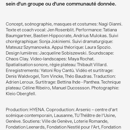
sein d’un groupe ou d’une communauté donnée.
Concept, scénographie, masques et costumes: Nagi Gianni.
Texte et coach vocal: Jen Rosenblit. Performance: Tatiana
Baumgartner, Bastien Hippocrate, Andrius Mulokas. Suivi
chorégraphique: Sonja Jokiniemi. Suivi dramaturgique:
Mateusz Szymanowka. Appui théorique: Laura Spozio.
Design lumières: Jacqueline Sobiszewski. Soundscape:
Chaos Clay. Video-landscapes: Maya Rochat.
Spatialisation sonore, régie plateau: Thibault Villard.
Enregistrements: Yatoni Roy Cantù. Vidéo et surtitrage:
Denis Waldvogel, Tom Vincke, Théo Baudras. Traduction:
Adrien Leroux. Surtitrage: Bettina Ihde - Panthea. Technique
plateau: Céline Ribeiro, Manuel Ducossson. Photographie:
Kleio Obergfell.
Production: HYENA. Coproduction: Arsenic – centre d’art
scénique contemporain, Lausanne, TU Théâtre de l’Usine,
Genève. Soutiens: Ville de Genève, Loterie Romande,
Fondation Leenards, Fondation Nestlé pour l'Art, Fondation