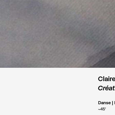
Clair
Créat
Danse | 
~45’