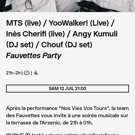
Angy Kumuli
MTS
MTS (live) / YooWalker! (Live) /
Inès Cherifi (live) / Angy Kumuli
(DJ set) / Chouf (DJ set)
Fauvettes Party
21h–2h
A
B
SAM 12 JUIL 21:00
Après la performance “Nos Vies Vos Tours”, la team
des Fauvettes vous invite à une soirée musicale sur
la terrasse de l’Arsenic, de 21h à 01h.