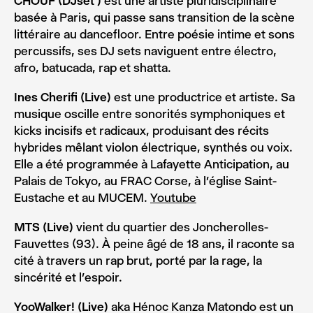
CHOUF (DJset )
est une artiste pluridisciplinaire
basée à Paris, qui passe sans transition de la scène
littéraire au dancefloor. Entre poésie intime et sons
percussifs, ses DJ sets naviguent entre électro,
afro, batucada, rap et shatta.
Ines Cherifi (Live)
est une productrice et artiste. Sa
musique oscille entre sonorités symphoniques et
kicks incisifs et radicaux, produisant des récits
hybrides mêlant violon électrique, synthés ou voix.
Elle a été programmée à Lafayette Anticipation, au
Palais de Tokyo, au FRAC Corse, à l’église Saint-
Eustache et au MUCEM.
Youtube
MTS (Live)
vient du quartier des Joncherolles-
Fauvettes (93). À peine âgé de 18 ans, il raconte sa
cité à travers un rap brut, porté par la rage, la
sincérité et l’espoir.
YooWalker! (Live)
aka Hénoc Kanza Matondo est un