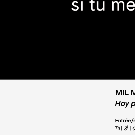
MIL 
Hoy p
Entrée/s
7h
F