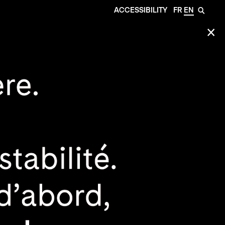
ACCESSIBILITY
FR
EN
🔎
✕