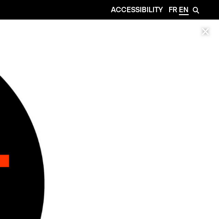
ACCESSIBILITY
FR
EN
🔎
✕