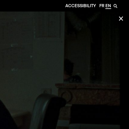
ACCESSIBILITY
FR
EN
🔎
✕