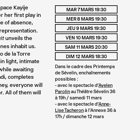
space Kayije
MAR 7 MARS 19:30
 her first play in
MER 8 MARS 19:30
ge of absence,
JEU 9 MARS 19:30
 representation.
unveils the
VEN 10 MARS 19:30
uit
nes inhabit us.
SAM 11 MARS 20:30
o de la Torre
DIM 12 MARS 18:30
n light, intimate
Dans le cadre des Printemps
while awaiting
de Sévelin, enchaînements
adi, completes
possibles :
ney, everyone will
- avec le spectacle d'
Ayelen
Parolin
au Théâtre Sévelin 36
 All of them will
à 19h / samedi 11 mars
- avec le spectacle d'
Anne-
Lise Tacheron
à l'Annexe 36 à
17h / dimanche 12 mars