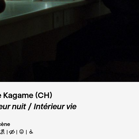
e Kagame (CH)
eur nuit / Intérieur vie
cène
G
E
C
B