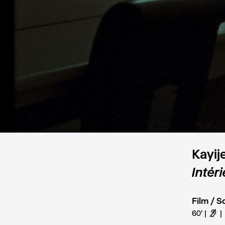
Kayij
Intéri
Film / S
60'
F