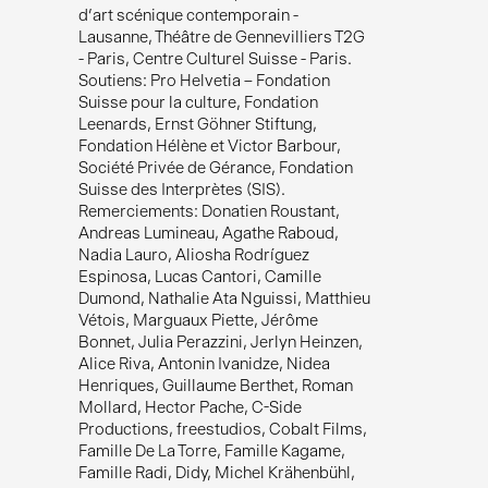
d’art scénique contemporain -
Lausanne, Théâtre de Gennevilliers T2G
- Paris, Centre Culturel Suisse - Paris.
Soutiens: Pro Helvetia – Fondation
Suisse pour la culture, Fondation
Leenards, Ernst Göhner Stiftung,
Fondation Hélène et Victor Barbour,
Société Privée de Gérance, Fondation
Suisse des Interprètes (SIS).
Remerciements: Donatien Roustant,
Andreas Lumineau, Agathe Raboud,
Nadia Lauro, Aliosha Rodríguez
Espinosa, Lucas Cantori, Camille
Dumond, Nathalie Ata Nguissi, Matthieu
Vétois, Marguaux Piette, Jérôme
Bonnet, Julia Perazzini, Jerlyn Heinzen,
Alice Riva, Antonin Ivanidze, Nidea
Henriques, Guillaume Berthet, Roman
Mollard, Hector Pache, C-Side
Productions, freestudios, Cobalt Films,
Famille De La Torre, Famille Kagame,
Famille Radi, Didy, Michel Krähenbühl,