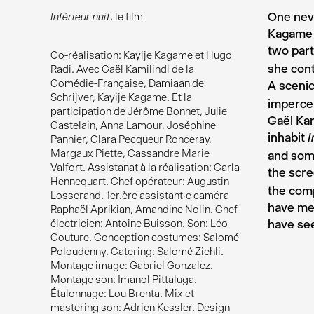
One neve
Intérieur nuit
, le film
Kagame w
two par
Co-réalisation: Kayije Kagame et Hugo
she cont
Radi. Avec Gaël Kamilindi de la
Comédie-Française, Damiaan de
A sceni
Schrijver, Kayije Kagame. Et la
impercep
participation de Jérôme Bonnet, Julie
Gaël Kam
Castelain, Anna Lamour, Joséphine
inhabit
I
Pannier, Clara Pecqueur Ronceray,
Margaux Piette, Cassandre Marie
and some
Valfort. Assistanat à la réalisation: Carla
the scre
Hennequart. Chef opérateur: Augustin
the comp
Losserand. 1er.ère assistant·e caméra
have met
Raphaël Aprikian, Amandine Nolin. Chef
have see
électricien: Antoine Buisson. Son: Léo
Couture. Conception costumes: Salomé
Poloudenny. Catering: Salomé Ziehli.
Montage image: Gabriel Gonzalez.
Montage son: Imanol Pittaluga.
Étalonnage: Lou Brenta. Mix et
mastering son: Adrien Kessler. Design