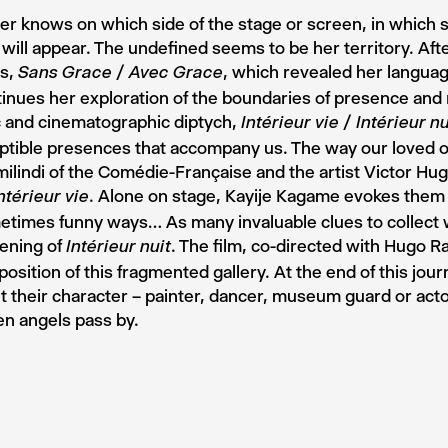
r knows on which side of the stage or screen, in which 
ill appear. The undefined seems to be her territory. After
ts,
, which revealed her langua
Sans Grace / Avec Grace
inues her exploration of the boundaries of presence and
c and cinematographic diptych,
Intérieur vie / Intérieur n
tible presences that accompany us. The way our loved o
ilindi of the Comédie-Française and the artist Victor Hug
. Alone on stage, Kayije Kagame evokes them i
ntérieur vie
times funny ways… As many invaluable clues to collect 
ening of
. The film, co-directed with Hugo R
Intérieur nuit
osition of this fragmented gallery. At the end of this jour
 their character – painter, dancer, museum guard or actor.
n angels pass by.