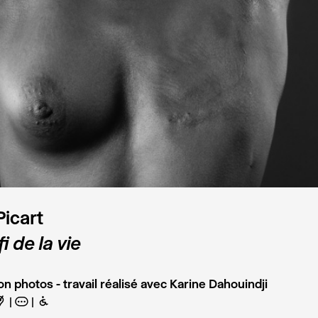
Picart
i de la vie
on photos - travail réalisé avec Karine Dahouindji
F
A
B