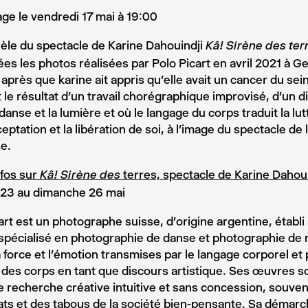
ge le vendredi 17 mai à 19:00
lèle du spectacle de Karine Dahouindji
Kâ! Sirène des ter
es les photos réalisées par Polo Picart en avril 2021 à 
 après que karine ait appris qu’elle avait un cancer du sei
 le résultat d’un travail chorégraphique improvisé, d’un d
 danse et la lumière et où le langage du corps traduit la lu
ceptation et la libération de soi, à l’image du spectacle d
e.
nfos sur
terres, spectacle de Karine Dahoui
Kâ! Sirène des
i 23 au dimanche 26 mai
art est un photographe suisse, d’origine argentine, établ
spécialisé en photographie de danse et photographie de n
a force et l’émotion transmises par le langage corporel et 
 des corps en tant que discours artistique. Ses œuvres son
de recherche créative intuitive et sans concession, souven
ats et des tabous de la société bien-pensante. Sa démar