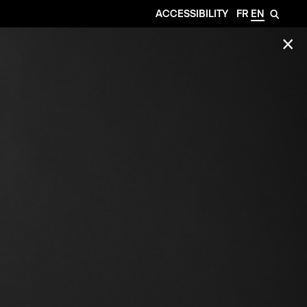
ACCESSIBILITY
FR
EN
🔎
✕