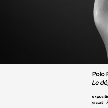
Polo 
Le déf
expositi
gratuit