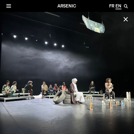
✕
Archives
☰
ARSENIC
FR
EN
🔎
✕