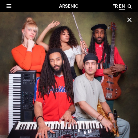
✕
Archives
☰
ARSENIC
FR
EN
🔎
✕