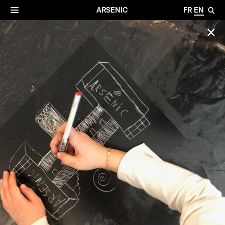
✕
Archives
☰
ARSENIC
FR
EN
🔎
✕