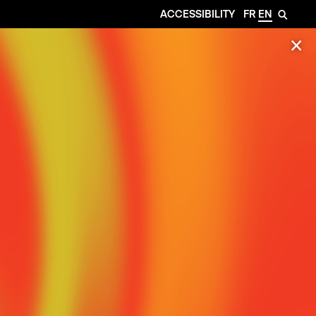
ACCESSIBILITY
FR
EN
🔎
✕