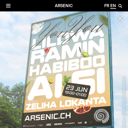
✕
Archives
☰
ARSENIC
FR
EN
🔎
✕
© Maximage - thank you @nigerianmockups