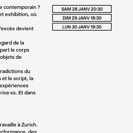
nde contemporain ?
SAM 28 JANV 20:30
et exhibition, où
DIM 29 JANV 18:30
LUN 30 JANV 19:30
l’excès devient
egard de la
 part le corps
objets de
radictions du
et le script, la
s expériences
rice·xs. Et dans
availle à Zurich.
performance, des