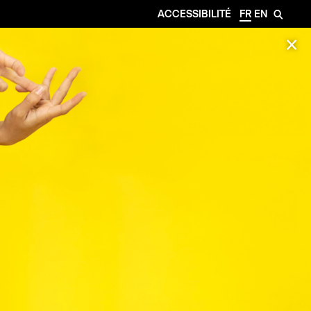
ACCESSIBILITÉ
FR
EN
🔎
✕