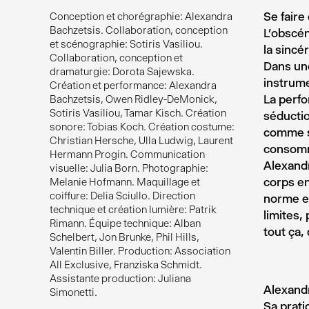
Se faire
Conception et chorégraphie: Alexandra
Bachzetsis. Collaboration, conception
L’obscén
et scénographie: Sotiris Vasiliou.
la sincér
Collaboration, conception et
Dans une
dramaturgie: Dorota Sajewska.
instrume
Création et performance: Alexandra
La perfo
Bachzetsis, Owen Ridley-DeMonick,
Sotiris Vasiliou, Tamar Kisch. Création
séductio
sonore: Tobias Koch. Création costume:
comme su
Christian Hersche, Ulla Ludwig, Laurent
consomm
Hermann Progin. Communication
Alexandr
visuelle: Julia Born. Photographie:
corps ent
Melanie Hofmann. Maquillage et
coiffure: Delia Sciullo. Direction
norme et
technique et création lumière: Patrik
limites,
Rimann. Équipe technique: Alban
tout ça,
Schelbert, Jon Brunke, Phil Hills,
Valentin Biller. Production: Association
All Exclusive, Franziska Schmidt.
Assistante production: Juliana
Alexandr
Simonetti.
Sa prati