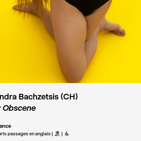
ndra Bachzetsis (CH)
: Obscene
ance
urts passages en anglais
G
B