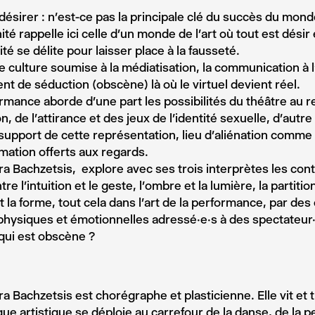
 désirer : n’est-ce pas la principale clé du succès du mo
ité rappelle ici celle d’un monde de l’art où tout est désir 
ité se délite pour laisser place à la fausseté.
 culture soumise à la médiatisation, la communication à 
nt de séduction (obscène) là où le virtuel devient réel.
rmance aborde d’une part les possibilités du théâtre au r
n, de l’attirance et des jeux de l’identité sexuelle, d’autre
pport de cette représentation, lieu d’aliénation comme 
ation offerts aux regards.
a Bachzetsis, explore avec ses trois interprètes les cont
re l’intuition et le geste, l’ombre et la lumière, la partition 
 la forme, tout cela dans l’art de la performance, par de
 physiques et émotionnelles adressé·e·s à des spectateur·
 qui est obscène ?
a Bachzetsis est chorégraphe et plasticienne. Elle vit et tr
que artistique se déploie au carrefour de la danse, de la 