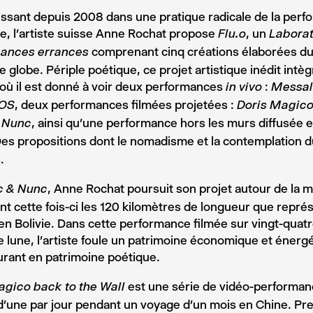
issant depuis 2008 dans une pratique radicale de la per
te, l’artiste suisse Anne Rochat propose
, un
Flu.o
Laborat
comprenant cinq créations élaborées du
ances errances
le globe. Périple poétique, ce projet artistique inédit intèg
où il est donné à voir deux performances
:
in vivo
Messal
, deux performances filmées projetées :
OS
Doris Magico
, ainsi qu’une performance hors les murs diffusée e
 Nunc
Des propositions dont le nomadisme et la contemplation 
.
, Anne Rochat poursuit son projet autour de la 
c & Nunc
nt cette fois-ci les 120 kilomètres de longueur que représ
en Bolivie. Dans cette performance filmée sur vingt-quat
e lune, l’artiste foule un patrimoine économique et énergé
urant en patrimoine poétique.
est une série de vidéo-performan
agico back to the Wall
d’une par jour pendant un voyage d’un mois en Chine. P