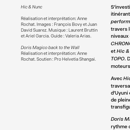
S’invest
Hic & Nunc
itinéran
Réalisation et interprétation: Anne
perform
Rochat. Images : François Bovy et Juan
travers 
David Suarez. Musique : Laurent Bruttin
niveaux 
et Ariel Garcia. Guide : Valeria Arias.
CHRON
Doris Magico back to the Wall
et
Hic &
Réalisation et interprétation: Anne
. 
Rochat. Soutien : Pro Helvetia Shangai.
TOPO
moteurs
Avec
Hi
traversa
d’Uyuni 
de plein
transfig
Doris M
rythme 