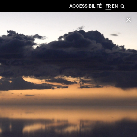
ACCESSIBILITÉ
FR
EN
🔎
✕