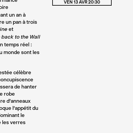
formance
VEN 13 AVR 20:30
oire
ant un an à
re un pan à trois
et
ine
 back to the Wall
n temps réel :
du monde sont les
estée célèbre
 concupiscence
cessera de hanter
ne robe
ire d’anneaux
oque l’appétit du
 dominant le
e les verres