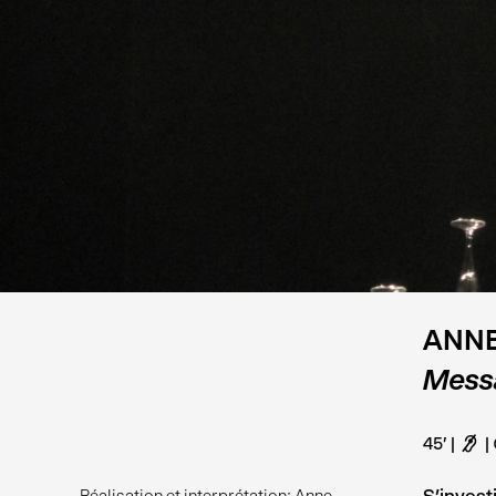
ANNE
Mess
45'
F