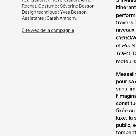
S’invest
Réalisation et interprétation: Anne
Rochat. Costume : Séverine Besson.
itinéran
Design technique : Yves Besson.
perform
Assistante : Sarah Anthony.
travers 
niveaux 
Site web de la compagnie
CHRON
et
Hic &
. 
TOPO
moteurs
Messalin
pour sa 
sans lim
l’imagin
constitu
fixée au
luxe, la
public, 
tombent 