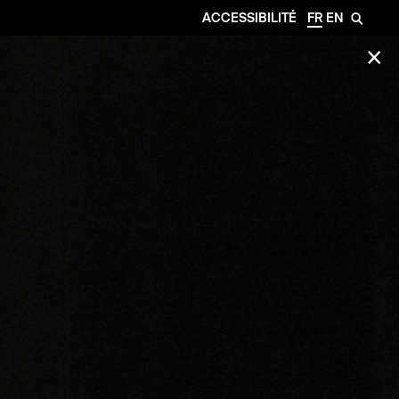
ACCESSIBILITÉ
FR
EN
🔎
✕