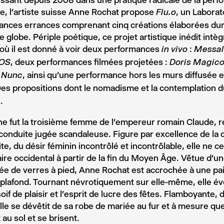
issant depuis 2008 dans une pratique radicale de la per
te, l’artiste suisse Anne Rochat propose
, un Laborat
Flu.o
ances errances comprenant cinq créations élaborées dur
le globe. Périple poétique, ce projet artistique inédit intèg
où il est donné à voir deux performances
:
in vivo
Messal
, deux performances filmées projetées :
OS
Doris Magico
, ainsi qu’une performance hors les murs diffusée e
 Nunc
Des propositions dont le nomadisme et la contemplation 
.
e fut la troisième femme de l’empereur romain Claude, r
conduite jugée scandaleuse. Figure par excellence de la
ite, du désir féminin incontrôlé et incontrôlable, elle ne 
aire occidental à partir de la fin du Moyen Âge. Vêtue d’u
ée de verres à pied, Anne Rochat est accrochée à une pa
 plafond. Tournant névrotiquement sur elle-même, elle év
 soif de plaisir et l’esprit de lucre des fêtes. Flamboyante,
elle se dévêtit de sa robe de mariée au fur et à mesure qu
au sol et se brisent.