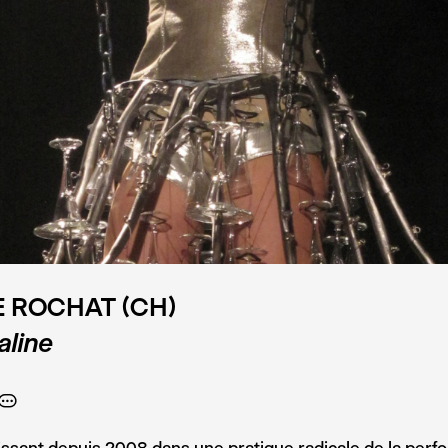
 ROCHAT (CH)
aline
A