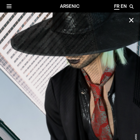
✕
Archives
☰
ARSENIC
FR
EN
🔎
✕