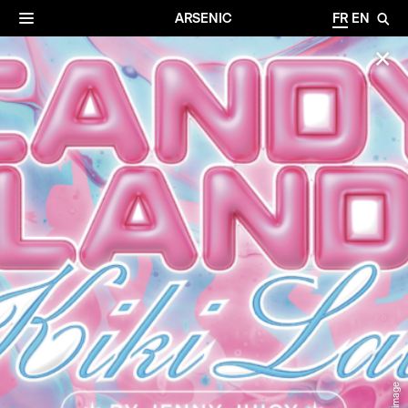
✕
Archives
☰
ARSENIC
FR
EN
🔎
✕