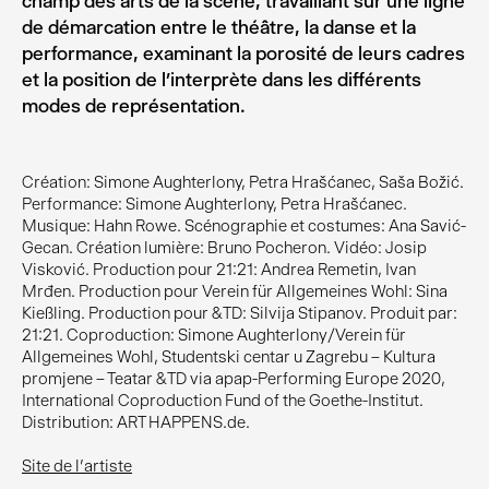
champ des arts de la scène, travaillant sur une ligne
de démarcation entre le théâtre, la danse et la
performance, examinant la porosité de leurs cadres
et la position de l’interprète dans les différents
modes de représentation.
Création: Simone Aughterlony, Petra Hrašćanec, Saša Božić.
Performance: Simone Aughterlony, Petra Hrašćanec.
Musique: Hahn Rowe. Scénographie et costumes: Ana Savić-
Gecan. Création lumière: Bruno Pocheron. Vidéo: Josip
Visković. Production pour 21:21: Andrea Remetin, Ivan
Mrđen. Production pour Verein für Allgemeines Wohl: Sina
Kießling. Production pour &TD: Silvija Stipanov. Produit par:
21:21. Coproduction: Simone Aughterlony/Verein für
Allgemeines Wohl, Studentski centar u Zagrebu – Kultura
promjene – Teatar &TD via apap-Performing Europe 2020,
International Coproduction Fund of the Goethe-Institut.
Distribution: ART HAPPENS.de.
Site de l'artiste