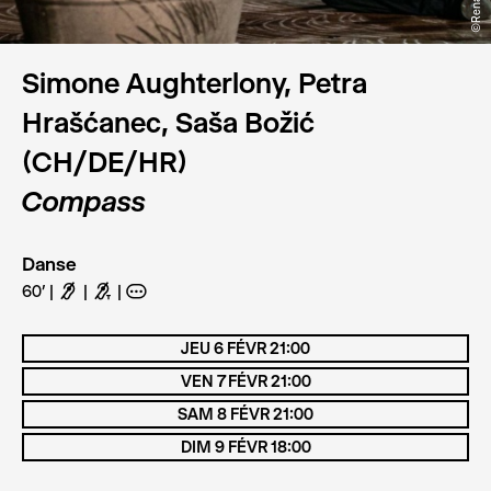
Simone Aughterlony, Petra
Hrašćanec, Saša Božić
(CH/DE/HR)
Compass
Danse
60’
F
G
A
JEU 6 FÉVR 21:00
VEN 7 FÉVR 21:00
SAM 8 FÉVR 21:00
DIM 9 FÉVR 18:00