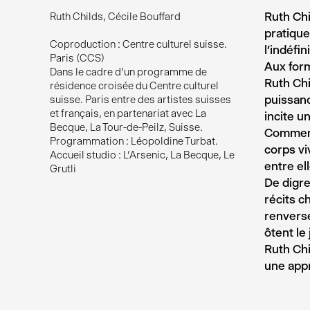
Ruth Chi
Ruth Childs, Cécile Bouffard
pratique
Coproduction : Centre culturel suisse.
l’indéfin
Paris (CCS)
Aux form
Dans le cadre d’un programme de
Ruth Chi
résidence croisée du Centre culturel
puissanc
suisse. Paris entre des artistes suisses
et français, en partenariat avec La
incite u
Becque, La Tour-de-Peilz, Suisse.
Comment 
Programmation : Léopoldine Turbat.
corps v
Accueil studio : L’Arsenic, La Becque, Le
entre el
Grutli
De digre
récits c
renverse
ôtent le
Ruth Chi
une appr