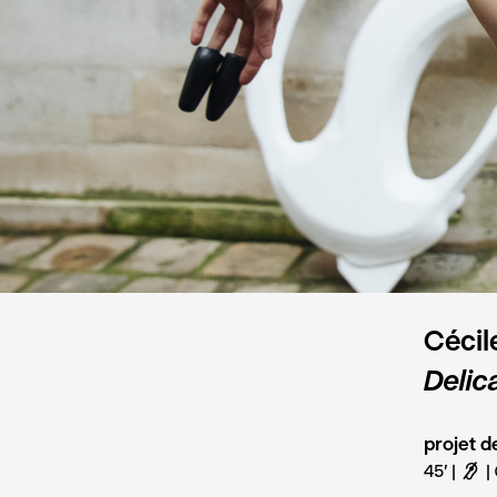
Cécil
Delic
projet d
45'
F