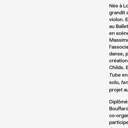
Née à Lo
grandit 
violon. 
au Balle
en scène
Massimo
l’associ
danse, p
création
Childs. 
en 
Tube
solo,
fa
projet a
Diplômée
Bouffard
co-organ
particip