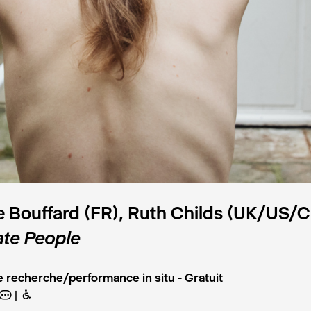
e Bouffard (FR), Ruth Childs (UK/US/
ate People
e recherche/performance in situ - Gratuit
A
B