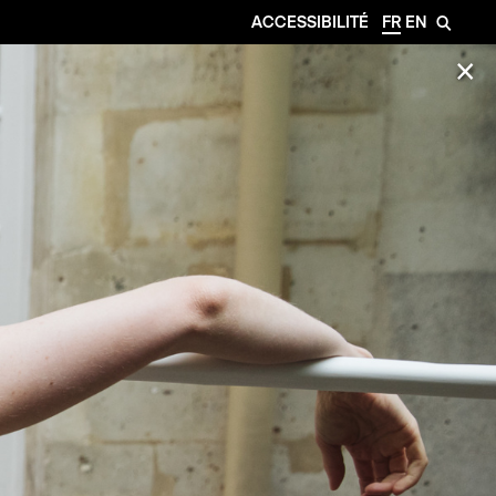
ACCESSIBILITÉ
FR
EN
🔎
✕