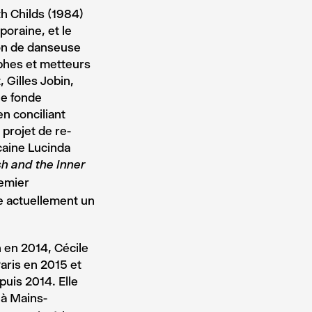
h Childs (1984)
poraine, et le
ion de danseuse
aphes et metteurs
 Gilles Jobin,
le fonde
n conciliant
 projet de re-
caine Lucinda
sh and the Inner
remier
e actuellement un
 en 2014, Cécile
Paris en 2015 et
puis 2014. Elle
à Mains-