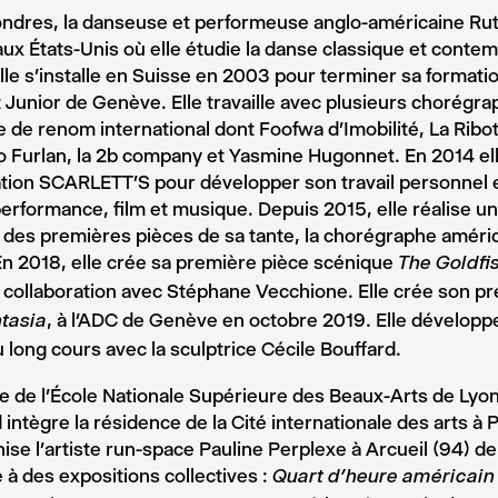
ndres, la danseuse et performeuse anglo-américaine Rut
aux États-Unis où elle étudie la danse classique et contem
Elle s’installe en Suisse en 2003 pour terminer sa format
t Junior de Genève. Elle travaille avec plusieurs chorégr
 de renom international dont Foofwa d’Imobilité, La Ribot,
 Furlan, la 2b company et Yasmine Hugonnet. En 2014 el
ation SCARLETT’S pour développer son travail personnel e
erformance, film et musique. Depuis 2015, elle réalise un
 des premières pièces de sa tante, la chorégraphe améri
En 2018, elle crée sa première pièce scénique
The Goldfi
collaboration avec Stéphane Vecchione. Elle crée son p
, à l’ADC de Genève en octobre 2019. Elle développ
ntasia
u long cours avec la sculptrice Cécile Bouffard.
 de l’École Nationale Supérieure des Beaux-Arts de Lyon
 intègre la résidence de la Cité internationale des arts à 
ise l’artiste run-space Pauline Perplexe à Arcueil (94) de
e à des expositions collectives :
Quart d’heure américain