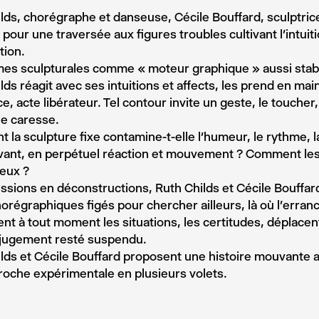
lds, chorégraphe et danseuse, Cécile Bouffard, sculptric
 pour une traversée aux figures troubles cultivant l’intuiti
ition.
es sculpturales comme « moteur graphique » aussi stabl
lds réagit avec ses intuitions et affects, les prend en m
e, acte libérateur. Tel contour invite un geste, le toucher,
ne caresse.
la sculpture fixe contamine-t-elle l’humeur, le rythme, l
ivant, en perpétuel réaction et mouvement ? Comment les
leux ?
ssions en déconstructions, Ruth Childs et Cécile Bouffard
horégraphiques figés pour chercher ailleurs, là où l’errance
nt à tout moment les situations, les certitudes, déplacent
 jugement resté suspendu.
lds et Cécile Bouffard proposent une histoire mouvante a
oche expérimentale en plusieurs volets.