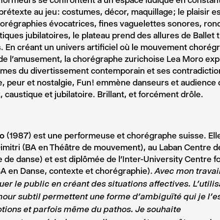
formeurs se confrontent à un espace ludique en constant
prétexte au jeu : costumes, décor, maquillage ; le plaisir e
orégraphies évocatrices, fines vaguelettes sonores, ron
tiques jubilatoires, le plateau prend des allures de Ballet 
 En créant un univers artificiel où le mouvement chorég
de l’amusement, la chorégraphe zurichoise Lea Moro expl
es du divertissement contemporain et ses contradiction
, peur et nostalgie, Fun ! emmène danseurs et audience 
, caustique et jubilatoire. Brillant, et forcément drôle.
o
(1987) est une performeuse et chorégraphe suisse. Elle
Dimitri (BA en Théâtre de mouvement), au Laban Centre 
 de danse) et est diplômée de l’Inter-University Centre 
BA en Danse, contexte et chorégraphie).
Avec mon travail
r le public en créant des situations affectives. L’utilis
mour subtil permettent une forme d’ambiguïté qui je l’
tions et parfois même du pathos. Je souhaite