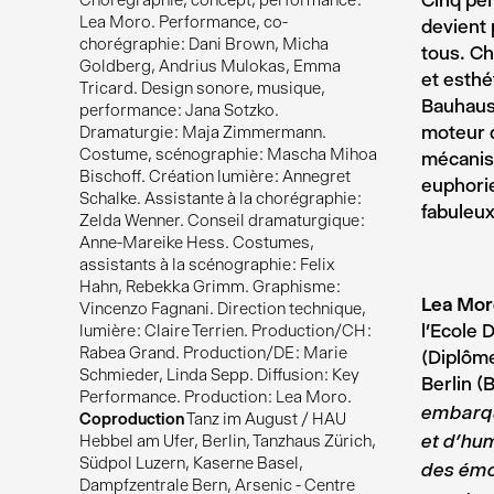
Cinq per
Chorégraphie, concept, performance :
Lea Moro. Performance, co-
devient 
chorégraphie : Dani Brown, Micha
tous. Ch
Goldberg, Andrius Mulokas, Emma
et esthé
Tricard. Design sonore, musique,
Bauhaus.
performance : Jana Sotzko.
moteur 
Dramaturgie : Maja Zimmermann.
Costume, scénographie : Mascha Mihoa
mécanism
Bischoff. Création lumière : Annegret
euphorie
Schalke. Assistante à la chorégraphie :
fabuleux
Zelda Wenner. Conseil dramaturgique :
Anne-Mareike Hess. Costumes,
assistants à la scénographie : Felix
Hahn, Rebekka Grimm. Graphisme :
Lea Mor
Vincenzo Fagnani. Direction technique,
l’Ecole 
lumière : Claire Terrien. Production/CH :
Rabea Grand. Production/DE : Marie
(Diplôme
Schmieder, Linda Sepp. Diffusion : Key
Berlin (
Performance. Production : Lea Moro.
embarque
Coproduction
Tanz im August / HAU
Hebbel am Ufer, Berlin, Tanzhaus Zürich,
et d’hu
Südpol Luzern, Kaserne Basel,
des émo
Dampfzentrale Bern, Arsenic - Centre