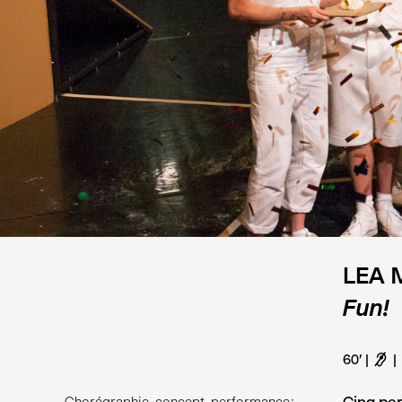
LEA 
Fun!
60'
F