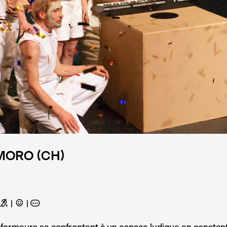
MORO (CH)
G
C
A