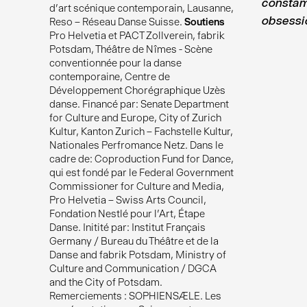
constam
d'art scénique contemporain, Lausanne,
Reso – Réseau Danse Suisse.
Soutiens
obsessio
Pro Helvetia et PACT Zollverein, fabrik
Potsdam, Théâtre de Nîmes - Scène
conventionnée pour la danse
contemporaine, Centre de
Développement Chorégraphique Uzès
danse. Financé par: Senate Department
for Culture and Europe, City of Zurich
Kultur, Kanton Zurich – Fachstelle Kultur,
Nationales Perfromance Netz. Dans le
cadre de: Coproduction Fund for Dance,
qui est fondé par le Federal Government
Commissioner for Culture and Media,
Pro Helvetia – Swiss Arts Council,
Fondation Nestlé pour l'Art, Étape
Danse. Initité par: Institut Français
Germany / Bureau du Théâtre et de la
Danse and fabrik Potsdam, Ministry of
Culture and Communication / DGCA
and the City of Potsdam.
Remerciements : SOPHIENSÆLE. Les