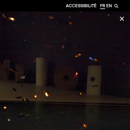
ACCESSIBILITÉ
FR
EN
🔎
✕