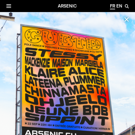
✕
Archives
☰
ARSENIC
FR
EN
🔎
✕
© Maximage