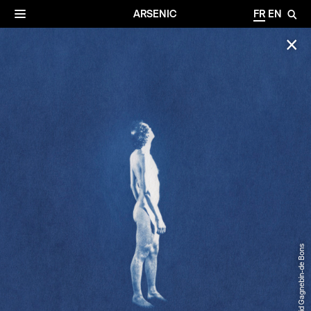
✕
Archives
☰
ARSENIC
FR
EN
🔎
✕
© David Gagnebin-de Bons