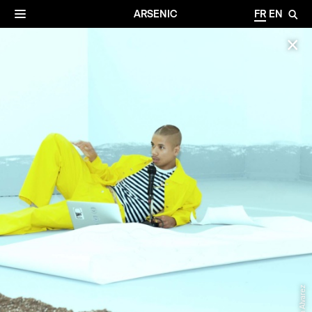
✕
Archives
☰
ARSENIC
FR
EN
🔎
✕
©Yvan Alvarez