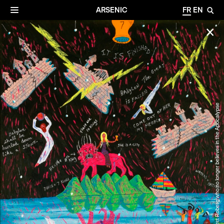
✕
Archives
☰
ARSENIC
FR
EN
🔎
✕
©Robert Roberg who no longer believes in the Apocalypse
©Louis Bonard