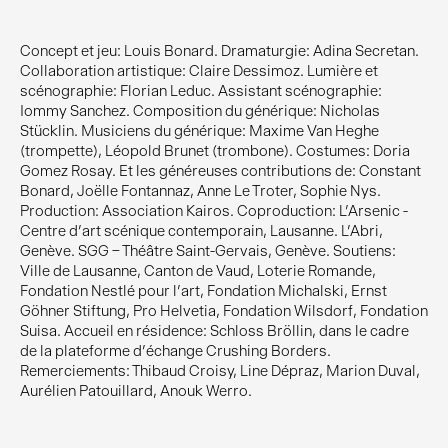
Concept et jeu: Louis Bonard. Dramaturgie: Adina Secretan.
Collaboration artistique: Claire Dessimoz. Lumière et
scénographie: Florian Leduc. Assistant scénographie:
Iommy Sanchez. Composition du générique: Nicholas
Stücklin. Musiciens du générique: Maxime Van Heghe
(trompette), Léopold Brunet (trombone). Costumes: Doria
Gomez Rosay. Et les généreuses contributions de: Constant
Bonard, Joëlle Fontannaz, Anne Le Troter, Sophie Nys.
Production: Association Kairos. Coproduction: L’Arsenic -
Centre d’art scénique contemporain, Lausanne. L’Abri,
Genève. SGG – Théâtre Saint-Gervais, Genève. Soutiens:
Ville de Lausanne, Canton de Vaud, Loterie Romande,
Fondation Nestlé pour l’art, Fondation Michalski, Ernst
Göhner Stiftung, Pro Helvetia, Fondation Wilsdorf, Fondation
Suisa. Accueil en résidence: Schloss Bröllin, dans le cadre
de la plateforme d’échange Crushing Borders.
Remerciements: Thibaud Croisy, Line Dépraz, Marion Duval,
Aurélien Patouillard, Anouk Werro.