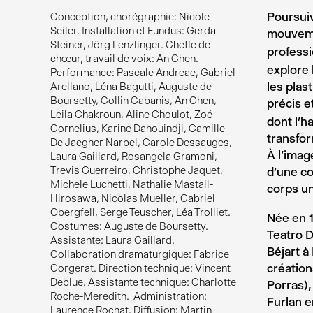
Poursuiv
Conception, chorégraphie: Nicole
Seiler. Installation et Fundus: Gerda
mouveme
Steiner, Jörg Lenzlinger. Cheffe de
professi
chœur, travail de voix: An Chen.
explore 
Performance: Pascale Andreae, Gabriel
les plas
Arellano, Léna Bagutti, Auguste de
Boursetty, Collin Cabanis, An Chen,
précis e
Leila Chakroun, Aline Choulot, Zoé
dont l’h
Cornelius, Karine Dahouindji, Camille
transfor
De Jaegher Narbel, Carole Dessauges,
À l’imag
Laura Gaillard, Rosangela Gramoni,
Trevis Guerreiro, Christophe Jaquet,
d’une co
Michele Luchetti, Nathalie Mastail-
corps un
Hirosawa, Nicolas Mueller, Gabriel
Obergfell, Serge Teuscher, Léa Trolliet.
Née en 1
Costumes: Auguste de Boursetty.
Teatro D
Assistante: Laura Gaillard.
Béjart à
Collaboration dramaturgique: Fabrice
création
Gorgerat. Direction technique: Vincent
Deblue. Assistante technique: Charlotte
Porras),
Roche-Meredith. Administration:
Furlan e
Laurence Rochat. Diffusion: Martin