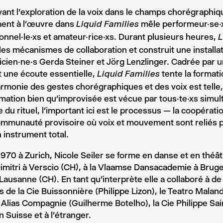
ant l’exploration de la voix dans le champs chorégraphiqu
nt à l’œuvre dans
mêle performeur·se·
Liquid Families
onnel·le·xs et amateur·rice·xs. Durant plusieurs heures,
L
les mécanismes de collaboration et construit une install
ticien·ne·s Gerda Steiner et Jörg Lenzlinger. Cadrée par
t une écoute essentielle,
tente la format
Liquid Families
armonie des gestes chorégraphiques et des voix est telle,
mation bien qu’improvisée est vécue par tous·te·xs simu
e du rituel, l’important ici est le processus — la coopératio
mmunauté provisoire où voix et mouvement sont reliés p
 instrument total.
970 à Zurich, Nicole Seiler se forme en danse et en théât
imitri à Verscio (CH), à la Vlaamse Dansacademie à Bruge
 Lausanne (CH). En tant qu’interprète elle a collaboré à de
s de la Cie Buissonnière (Philippe Lizon), le Teatro Mala
 Alias Compagnie (Guilherme Botelho), la Cie Philippe Sa
n Suisse et à l’étranger.