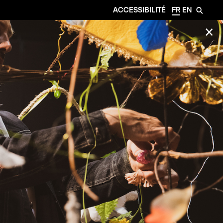
ACCESSIBILITÉ
FR
EN
🔎
✕