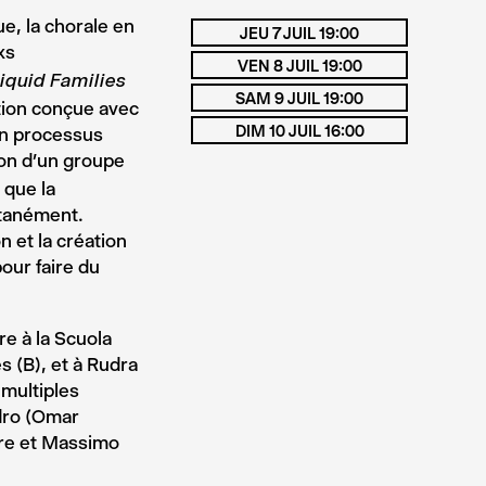
e, la chorale en
JEU 7 JUIL 19:00
xs
VEN 8 JUIL 19:00
iquid Families
SAM 9 JUIL 19:00
ation conçue avec
DIM 10 JUIL 16:00
 un processus
ion d’un groupe
 que la
ltanément.
n et la création
our faire du
re à la Scuola
s (B), et à Rudra
 multiples
ndro (Omar
ire et Massimo