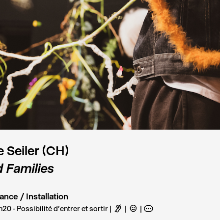
e Seiler (CH)
d Families
nce / Installation
20 - Possibilité d'entrer et sortir
F
C
A