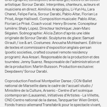
artistique: Sorour Darabi. Interprètes, chanteurs, acteurs et
musiciens en direct: Aimilios Arapoglou, Li-Yun Hu, Lara
Chanel, Felipe Faria, Sorour Darabi, Pablo Altar, Florian Le
Prisé, Ange Halliwell. Composition musicale: Pablo Altar,
Florian Le Prisé. Coach vocal: Henry Browne. Concepteur
lumière: Shaly Lopez. Directeur technique: Jean-Marc
Ségalen. Scénographie: Alicia Zaton d'après une idée
originale de Sorour Darabi. Sculptures de glace: Samuel
Girault / ice & art. Costumes: Anousha Mohtashami. Éditrice
de textes et commissaire d'exposition anglais-persan
(poetic societies, crafted counsel remote residency
program): Ava Ansari. Responsable de la production et des
tournées: Jenny Suarez. Responsable de l'administration et
de la production: Martin Buisson. Production exclusive:
Deepdawn/ Sorour Darabi.
Coproduction Festival Montpellier Danse ; CCN-Ballet
national de Marseille dans le cadre de l'accueil studio /
Ministère de la Culture, Arsenic - Centre d'art scénique
contemporain (Lausanne), Initiatives d'Artistes - La Villette,
CND Centre national de la danse, Tanzquartier Wien GmbH,
Fonds franco-allemand Transfabrik pour le spectacle vivant,