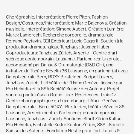
Chorégraphie, interprétation: Pierre Piton. Fashion
Design/Costumes/Interprétation: Marie Bajenova. Création
musicale, interprétation: Simone Aubert. Création Lumière:
Marek Lamprecht Recherche corporelle, dramaturgie:
Romane Peytavin. Œil Extérieur: Lucia Gugerli. Soutien à la
production dramaturgique Tanzhaus: Jessica Huber.
Coproducteurs: Tanzhaus Zürich, Arsenic – Centre d’art
scénique contemporain, Lausanne. Partenaires: Un projet
accompagné par Danse & Dramaturgie (D&D CH), une
initiative du Théâtre Sévelin 36 Lausanne, en partenariat avec
Dampfzentrale Bern, ROXY Birsfelden, Südpol Luzern,
Tanzhaus Zürich, TU-Théâtre de l’Usine Genève; financé par
Pro Helvetia et la SSA Société Suisse des Auteurs. Projet
soutenu par le réseau Grand Luxe. Résidences: Trois C-L -
Centre chorégraphique du Luxembourg, L’Abri - Genève,
Dampfzentrale - Bern, ROXY - Birsfelden,Théâtre Sévelin 36 -
Lausanne, Arsenic centre d’art scénique contemporain -
Lausanne, Tanzhaus - Zürich. Soutiens: Stadt Zürich Kultur,
Pro Helvetia, Fachstelle Kultur Kanton Zürich, SSA - Société
Suisse des Auteurs, Fondation Nestlé pour l'art, Landis &