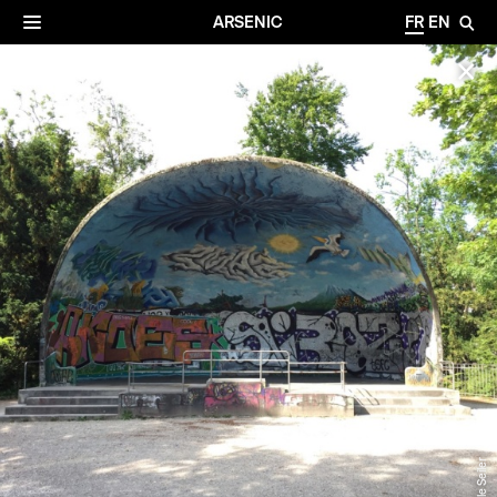
✕
Archives
☰
ARSENIC
FR
EN
🔎
✕
©Nicole Seiler