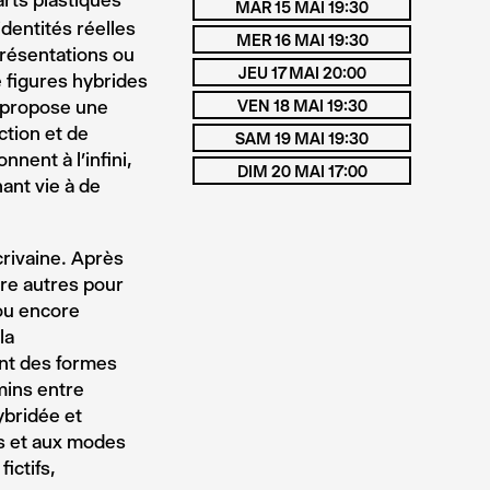
arts plastiques
MAR 15 MAI 19:30
identités réelles
MER 16 MAI 19:30
présentations ou
JEU 17 MAI 20:00
e figures hybrides
 propose une
VEN 18 MAI 19:30
ction et de
SAM 19 MAI 19:30
nnent à l’infini,
DIM 20 MAI 17:00
ant vie à de
rivaine. Après
ntre autres pour
ou encore
la
nt des formes
emins entre
ybridée et
es et aux modes
ictifs,