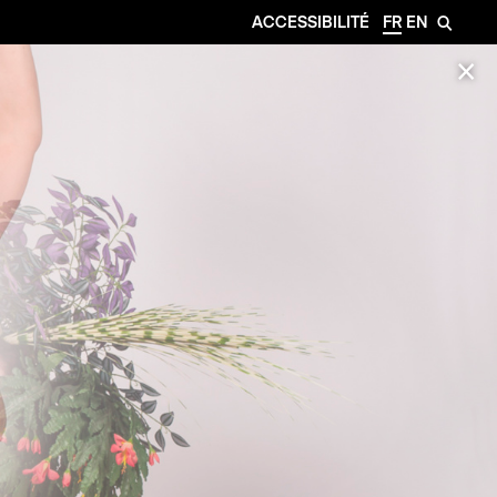
ACCESSIBILITÉ
FR
EN
🔎
✕