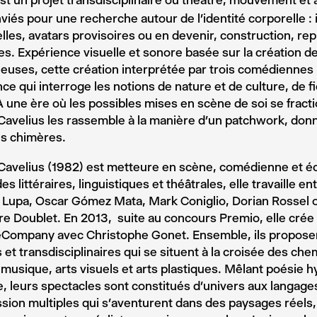
st un projet transdisciplinaire où théâtre, mouvement et 
viés pour une recherche autour de l’identité corporelle : 
elles, avatars provisoires ou en devenir, construction, re
s. Expérience visuelle et sonore basée sur la création d
euses, cette création interprétée par trois comédiennes
ce qui interroge les notions de nature et de culture, de fi
 À une ère où les possibles mises en scène de soi se fractio
avelius les rassemble à la manière d’un patchwork, donn
es chimères.
avelius (1982) est metteure en scène, comédienne et éc
es littéraires, linguistiques et théâtrales, elle travaille e
n Lupa, Oscar Gómez Mata, Mark Coniglio, Dorian Rossel 
e Doublet. En 2013, suite au concours Premio, elle crée 
ompany avec Christophe Gonet. Ensemble, ils propose
 et transdisciplinaires qui se situent à la croisée des ch
 musique, arts visuels et arts plastiques. Mêlant poésie h
, leurs spectacles sont constitués d’univers aux langag
sion multiples qui s’aventurent dans des paysages réels, f