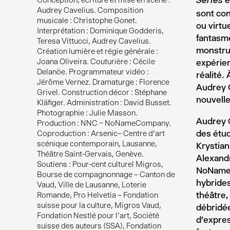
e
Conception, écriture et mise en scène :
Séries
Audrey Cavelius. Composition
sont con
musicale : Christophe Gonet.
ou virtu
Interprétation : Dominique Godderis,
fantasme
Teresa Vittucci, Audrey Cavelius.
monstru
Création lumière et régie générale :
Joana Oliveira. Couturière : Cécile
expérien
Delanöe. Programmateur vidéo :
réalité.
Jérôme Vernez. Dramaturge : Florence
Audrey C
Grivel. Construction décor : Stéphane
nouvell
Kläfiger. Administration : David Busset.
Photographie : Julie Masson.
Audrey C
Production : NNC – NoNameCompany.
des étud
Coproduction : Arsenic– Centre d’art
scénique contemporain, Lausanne,
Krystia
Théâtre Saint-Gervais, Genève.
Alexandr
Soutiens : Pour-cent culturel Migros,
NoNameC
Bourse de compagnonnage – Canton de
hybrides
Vaud, Ville de Lausanne, Loterie
théâtre,
Romande, Pro Helvetia – Fondation
suisse pour la culture, Migros Vaud,
débridée
Fondation Nestlé pour l’art, Société
d’expres
suisse des auteurs (SSA), Fondation