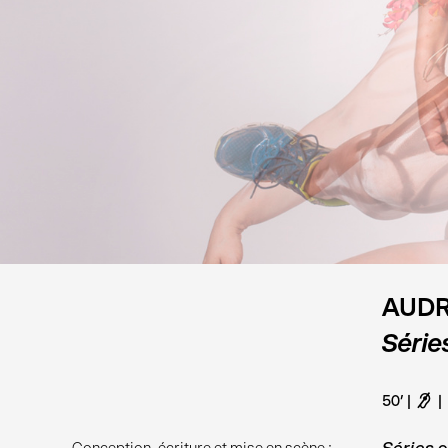
AUDR
Série
50’
F