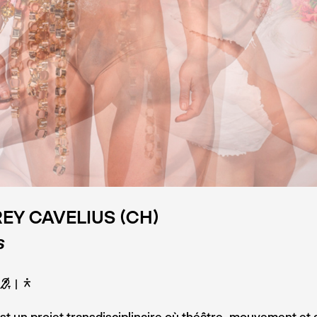
EY CAVELIUS (CH)
s
G
D